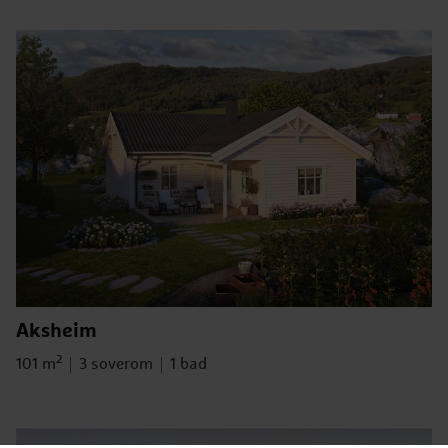
Aksheim
2
Bruksareal
101 m
Antall soverom
3 soverom
Antall bad
1 bad