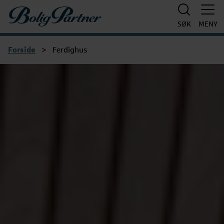
Boligpartner
SØK
MENY
Forside
>
Ferdighus