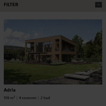
FILTER
Adria
2
Bruksareal
159 m
Antall soverom
4 soverom
Antall bad
2 bad