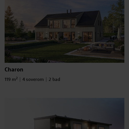
Charon
2
Bruksareal
Antall soverom
Antall bad
119 m
4 soverom
2 bad