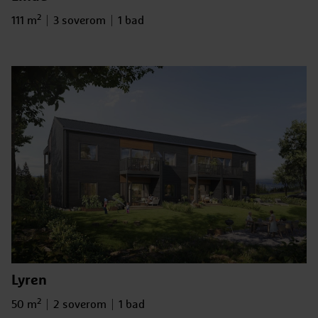
2
Bruksareal
Antall soverom
Antall bad
111 m
3 soverom
1 bad
Lyren
2
Bruksareal
Antall soverom
Antall bad
50 m
2 soverom
1 bad