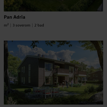
Pan Adria
2
Bruksareal
Antall soverom
Antall bad
m
3 soverom
2 bad