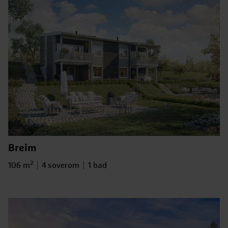
Breim
2
Bruksareal
Antall soverom
Antall bad
106 m
4 soverom
1 bad