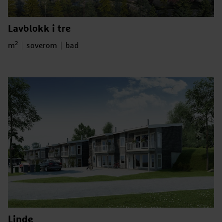
Lavblokk i tre
2
Bruksareal
Antall soverom
Antall bad
m
soverom
bad
Linde