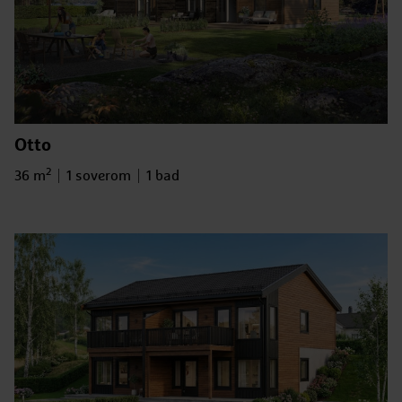
Otto
2
Bruksareal
Antall soverom
Antall bad
36 m
1 soverom
1 bad