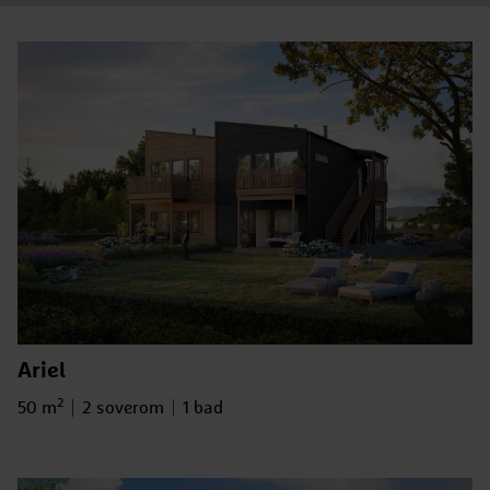
Ariel
2
Bruksareal
Antall soverom
Antall bad
50 m
2 soverom
1 bad