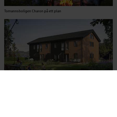
Tomannsboligen Charon på ett plan
Flermannsboligen Otto med åtte enheter.
Boligpartner