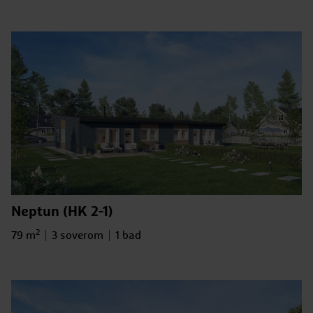
Neptun (HK 2-1)
2
Bruksareal
Antall soverom
Antall bad
79 m
3 soverom
1 bad