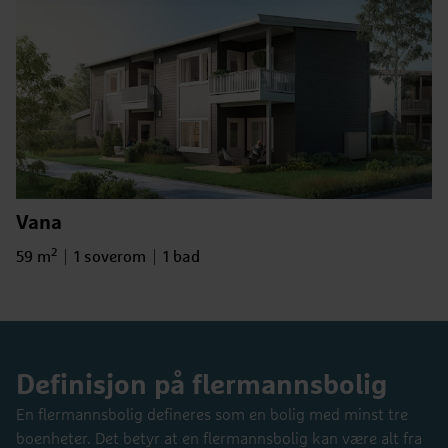
Vana
2
Bruksareal
Antall soverom
Antall bad
59 m
1 soverom
1 bad
Definisjon på flermannsbolig
En flermannsbolig defineres som en bolig med minst tre
boenheter. Det betyr at en flermannsbolig kan være alt fra