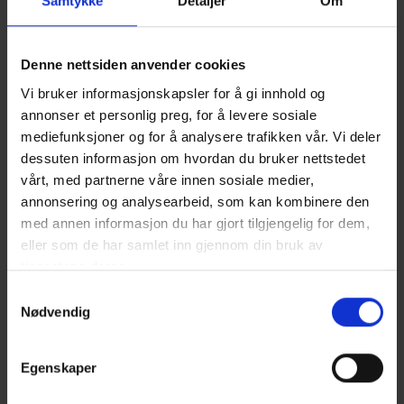
Samtykke
Detaljer
Om
Denne nettsiden anvender cookies
Vi bruker informasjonskapsler for å gi innhold og
annonser et personlig preg, for å levere sosiale
mediefunksjoner og for å analysere trafikken vår. Vi deler
dessuten informasjon om hvordan du bruker nettstedet
vårt, med partnerne våre innen sosiale medier,
annonsering og analysearbeid, som kan kombinere den
med annen informasjon du har gjort tilgjengelig for dem,
eller som de har samlet inn gjennom din bruk av
tjenestene deres.
Samtykkevalg
Nødvendig
Tellus Magis 4
2
Bruksareal
Antall soverom
Antall bad
78 m
3 soverom
1 bad
Egenskaper