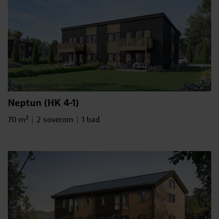
Neptun (HK 4-1)
2
Bruksareal
Antall soverom
Antall bad
70 m
2 soverom
1 bad