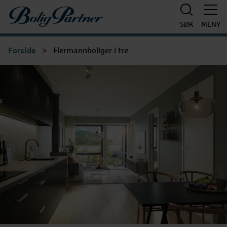
Boligpartner
SØK
MENY
Forside
>
Flermannboliger i tre