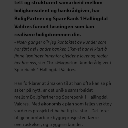
tett og strukturert samarbeid mellom
boligkonsulent og bankrådgiver, har
BoligPartner og SpareBank 1 Hallingdal
Valdres funnet løsningen som kan
realisere boligdrømmen din.
-
Noen ganger blir jeg kontaktet av kunder som
har fått nei i andre banker. Likevel har vi klart å
finne løsninger innenfor gjeldene lover og regler
her hos oss,
sier Chris Magnetun, kunderådgiver i
Sparebank 1 Hallingdal Valdres.
Han forklarer at årsaken til at han ofte kan se på
saker på nytt, er det unike samarbeidet
mellom BoligPartner og Sparebank 1 Hallingdal
Valdres. Med
økonomisk plan
som felles verktøy
vurderes prosjektet helhetlig fra start. Det fører
til gjennomførbare byggeprosjekter, færre
overraskelser, og tryggere kunder.