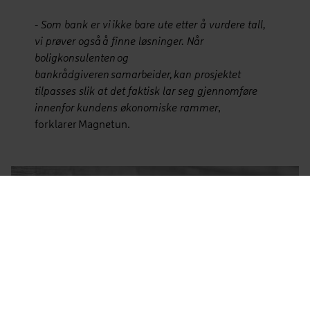
-
Som bank er vi ikke bare ute etter å vurdere tall,
vi prøver også å finne løsninger. Når
boligkonsulenten og
bankrådgiveren samarbeider, kan prosjektet
tilpasses slik at det faktisk lar seg gjennomføre
innenfor kundens økonomiske rammer
,
forklarer Magnetun.