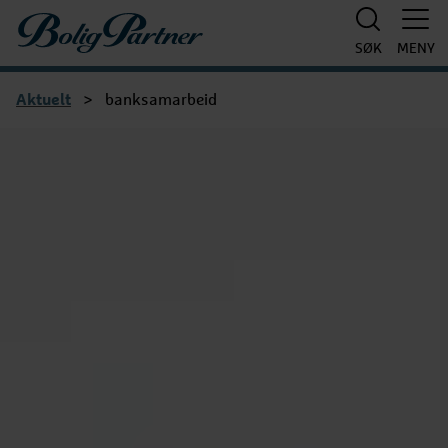
Boligpartner
SØK
MENY
Aktuelt
>
banksamarbeid