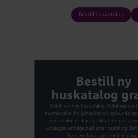
Bestill huskatalog
Bestill ny
huskatalog gra
Bestill vår nye huskatalog. Katalogen er f
husmodeller, boliginspirasjon og kunderepo
huskatalog er digital, slik at du mottar en
katalogen umiddelbart etter bestilling. Det
kan lese katalogen med en gang