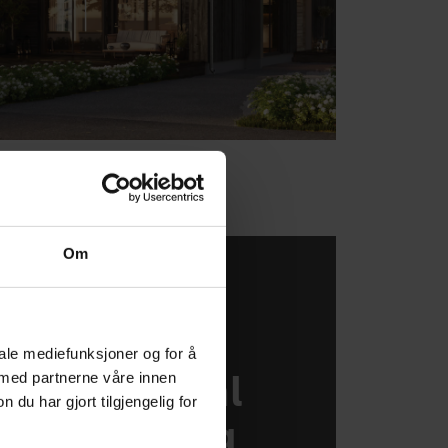
Om
iale mediefunksjoner og for å
 med partnerne våre innen
ratis, digital
u har gjort tilgjengelig for
hyttekatalog