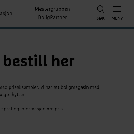
Mestergruppen
rasjon
BoligPartner
SØK
MENY
bestill her
r med priseksempler. Vi har ett boligmagasin med
lgte hytter.
de prat og informasjon om pris.