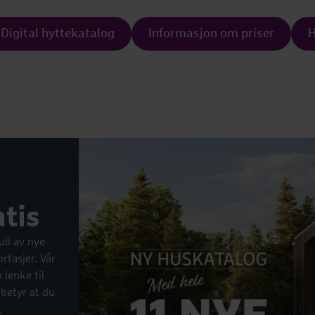
Digital hyttekatalog
Informasjon om priser
H
tis
ull av nye
rtasjer. Vår
 lenke til
 betyr at du
.