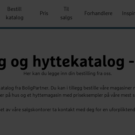
Bestill
Til
Pris
Forhandlere
Inspi
katalog
salgs
 og hyttekatalog - 
Her kan du legge inn din bestilling fra oss.
katalog fra BoligPartner. Du kan i tillegg bestille våre magasine
er på hus og et hyttemagasin med priseksempler på våre mest so
vil et av våre salgskontorer ta kontakt med deg for en uforplikten