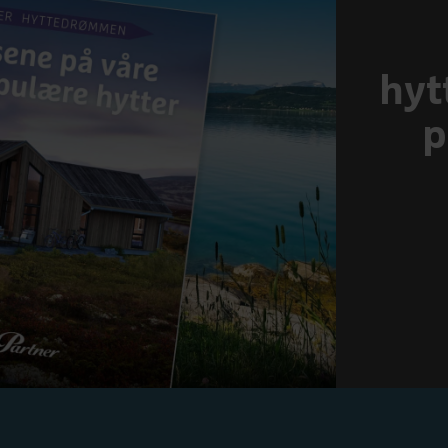
hyt
p