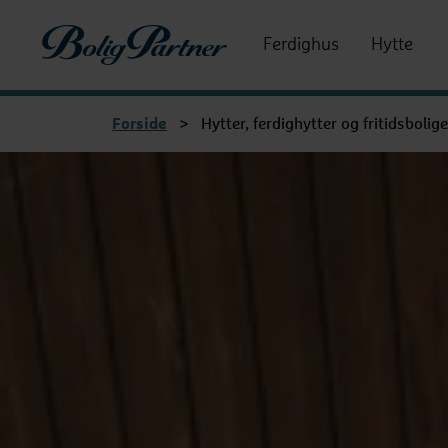
Boligpartner
Ferdighus
Hytte
Forside
>
Hytter, ferdighytter og fritidsbolige