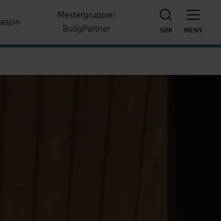
Mestergruppen
rasjon
BoligPartner
SØK
MENY