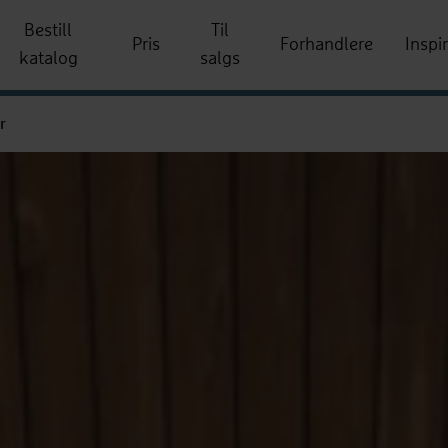
Bestill
Til
Pris
Forhandlere
Inspi
katalog
salgs
r