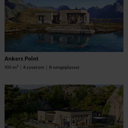
Ankers Point
2
Bruksareal
Antall soverom
Antall sengeplasser
105 m
4 soverom
8 sengeplasser