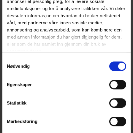
annonser et personlig preg, for å levere sosiale
mediefunksjoner og for å analysere trafikken vår. Vi deler
dessuten informasjon om hvordan du bruker nettstedet
vårt, med partnerne våre innen sosiale medier,
annonsering og analysearbeid, som kan kombinere den
med annen informasjon du har gjort tilgjengelig for dem,
eller som de har samlet inn gjennom din bruk av
tjenestene deres.
Samtykkevalg
Nødvendig
Magna Ferentis
2
Bruksareal
Antall soverom
Antall sengeplasser
97 m
3 soverom
10 sengeplasser
Egenskaper
Statistikk
Mer inspirasjon og informasjon om hytter
Markedsføring
VELG KATEGORI