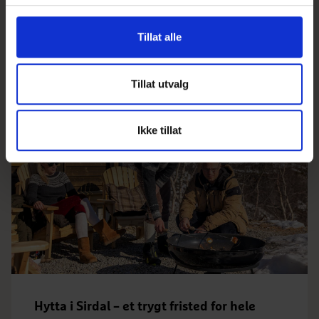
Alle
Hytte
Kundecase hytte
Inspirasjon hytte
Pris hytte
Hytteinspirasjon til deg
Tillat alle
Tillat utvalg
Ikke tillat
Hytta i Sirdal – et trygt fristed for hele