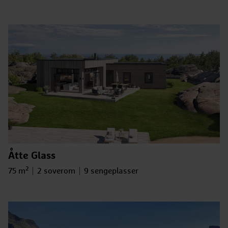
Åtte Glass
2
Bruksareal
Antall soverom
Antall sengeplasser
75 m
2 soverom
9 sengeplasser