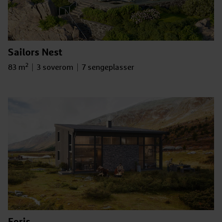
Sailors Nest
2
Bruksareal
Antall soverom
Antall sengeplasser
83 m
3 soverom
7 sengeplasser