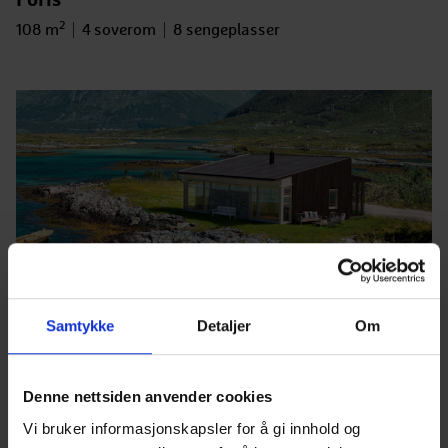
Foris
2
Bruksareal
Antall soverom
Antall sengeplasser
108 m
4 soverom
8 sengeplasser
Samtykke
Detaljer
Om
Foris Unum
2
Bruksareal
Antall soverom
Antall sengeplasser
77 m
3 soverom
8 sengeplasser
Denne nettsiden anvender cookies
Vi bruker informasjonskapsler for å gi innhold og