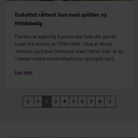
Erstattet råttent hus med splitter ny
fritidsbolig
Planen var egentlig å pusse opp hele det gamle
huset fra slutten av 1700-tallet. I dag er Mona
Johnsen og Espen Monsrud svært lettet over at de
i stedet valgte erstatningshytte og bygde nytt.
Les mer
1
2
3
4
5
6
7
8