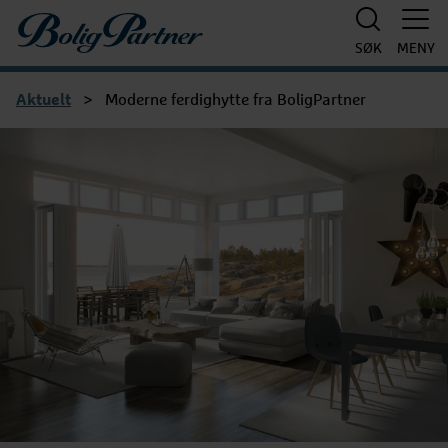
Boligpartner
SØK
MENY
Aktuelt
>
Moderne ferdighytte fra BoligPartner