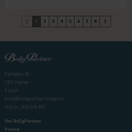
1
2
3
4
5
6
7
8
Boligpartner
Parkgata 36
2317 Hamar
E-post:
post@boligpartner-norge.no
Org.nr.: 933 224 813
Om BoligPartner
Presse