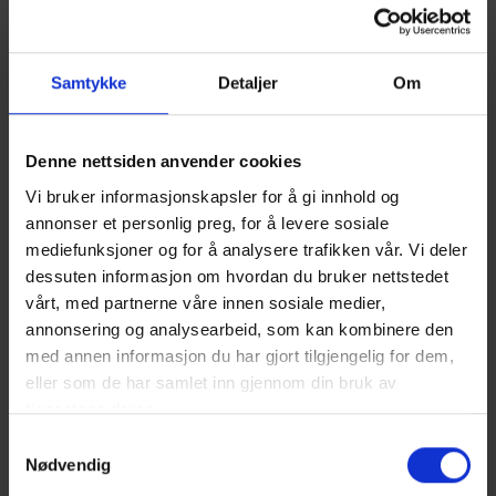
Samtykke
Detaljer
Om
Denne nettsiden anvender cookies
Vi bruker informasjonskapsler for å gi innhold og
annonser et personlig preg, for å levere sosiale
mediefunksjoner og for å analysere trafikken vår. Vi deler
dessuten informasjon om hvordan du bruker nettstedet
vårt, med partnerne våre innen sosiale medier,
annonsering og analysearbeid, som kan kombinere den
med annen informasjon du har gjort tilgjengelig for dem,
eller som de har samlet inn gjennom din bruk av
tjenestene deres.
Kundebilder - la deg inspirere av
Samtykkevalg
Nødvendig
denne flotte kundetilpassede