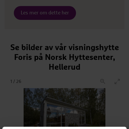
Les mer om dette her
Se bilder av vår visningshytte
Foris på Norsk Hyttesenter,
Hellerud
1
/
26