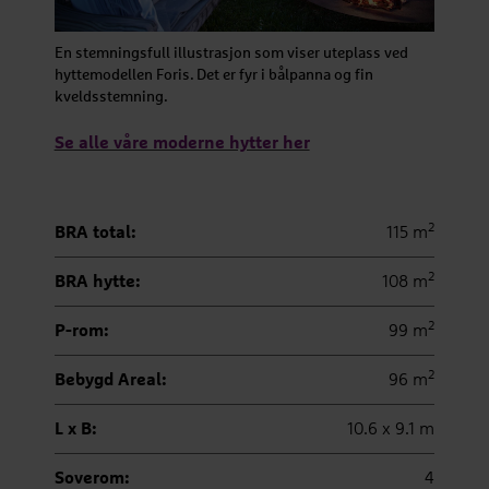
En stemningsfull illustrasjon som viser uteplass ved
hyttemodellen Foris. Det er fyr i bålpanna og fin
kveldsstemning.
Se alle våre moderne hytter her
2
BRA total:
115 m
2
BRA hytte:
108 m
2
P-rom:
99 m
2
Bebygd Areal:
96 m
L x B:
10.6 x 9.1 m
Soverom:
4