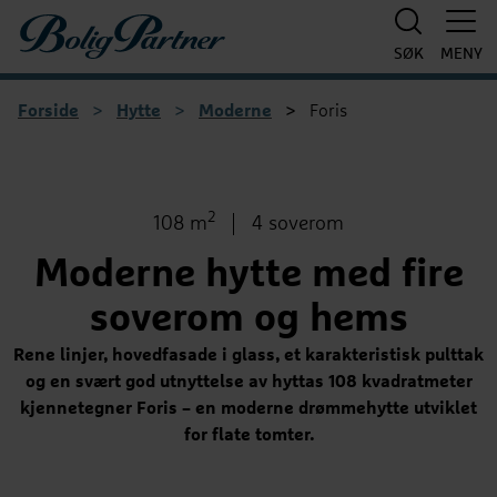
Boligpartner
SØK
MENY
Forside
>
Hytte
>
Moderne
>
Foris
1
/
9
2
Bruksareal
Antall soverom
108 m
4 soverom
Moderne hytte med fire
soverom og hems
Rene linjer, hovedfasade i glass, et karakteristisk pulttak
og en svært god utnyttelse av hyttas 108 kvadratmeter
kjennetegner Foris – en moderne drømmehytte utviklet
for flate tomter.