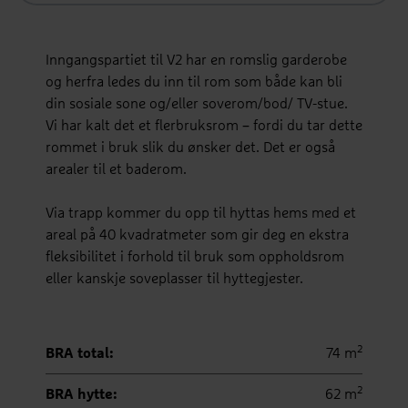
Inngangspartiet til V2 har en romslig garderobe
og herfra ledes du inn til rom som både kan bli
din sosiale sone og/eller soverom/bod/ TV-stue.
Vi har kalt det et flerbruksrom – fordi du tar dette
rommet i bruk slik du ønsker det. Det er også
arealer til et baderom.
Via trapp kommer du opp til hyttas hems med et
areal på 40 kvadratmeter som gir deg en ekstra
fleksibilitet i forhold til bruk som oppholdsrom
eller kanskje soveplasser til hyttegjester.
2
BRA total:
74 m
2
BRA hytte:
62 m