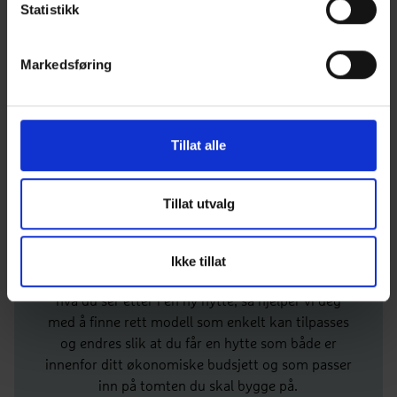
Statistikk
Markedsføring
Hvordan vil du endre på
denne hytta?
Liker du hyttemodellen, men synes at den er for
Tillat alle
liten? Eller kanskje den er for stor og dyr? Trenger
du flere soverom eller savner du en badstue i
hytta? Kanskje du ønsker at denne hytta bygges i
Tillat utvalg
en helt annen stilart? Når du bygger ny hytte med
BoligPartner er det enkelt å skreddersy en
hyttemodell slik at den passer akkurat de
Ikke tillat
ønskene og behovene du har. Snakk med oss om
hva du ser etter i en ny hytte, så hjelper vi deg
med å finne rett modell som enkelt kan tilpasses
og endres slik at du får en hytte som både er
innenfor ditt økonomiske budsjett og som passer
inn på tomten du skal bygge på.