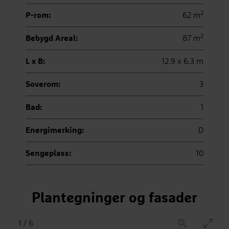
2
P-rom:
62 m
2
Bebygd Areal:
87 m
L x B:
12.9 x 6.3 m
Soverom:
3
Bad:
1
Energimerking:
D
Sengeplass:
10
Plantegninger og fasader
1
/
6