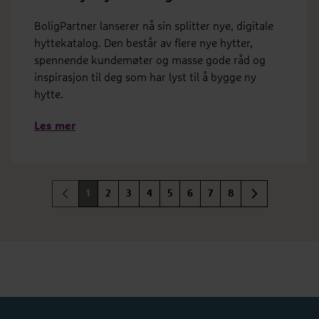
BoligPartner lanserer nå sin splitter nye, digitale
hyttekatalog. Den består av flere nye hytter,
spennende kundemøter og masse gode råd og
inspirasjon til deg som har lyst til å bygge ny
hytte.
Les mer
1
2
3
4
5
6
7
8