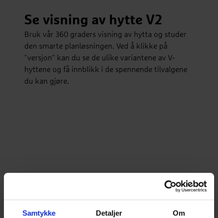
Se visning av hytte V2
Bruk vår 360 graders visning av hytta og studer
den smarte planløsningen. Ved å klikke på
"versjon" kan du se de ulike variantene av V-
hyttene og få innblikk i de spennende tilvalgene
du kan gjøre.
Samtykke
Detaljer
Om