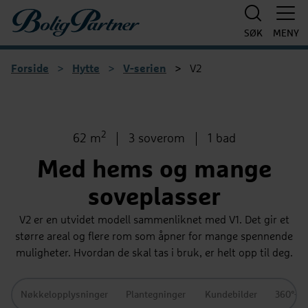
Boligpartner
SØK
MENY
Forside
>
Hytte
>
V-serien
>
V2
1
/
5
2
Bruksareal
Antall soverom
Antall bad
62 m
3 soverom
1 bad
Med hems og mange
soveplasser
V2 er en utvidet modell sammenliknet med V1. Det gir et
større areal og flere rom som åpner for mange spennende
muligheter. Hvordan de skal tas i bruk, er helt opp til deg.
Nøkkelopplysninger
Plantegninger
Kundebilder
360°-vi