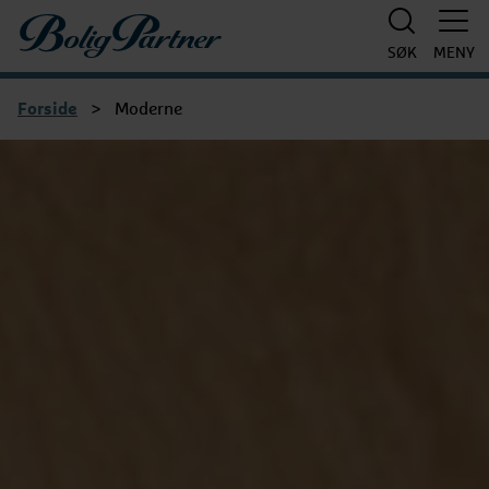
Boligpartner
SØK
MENY
Forside
>
Moderne