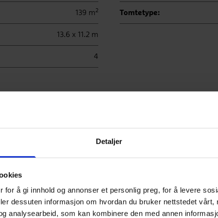
2
139 m
Tomtetype:
13.6 x 11.2 m
4
Detaljer
ookies
tis
 for å gi innhold og annonser et personlig preg, for å levere sos
ull av nye
deler dessuten informasjon om hvordan du bruker nettstedet vårt,
rtasjer. Vår
og analysearbeid, som kan kombinere den med annen informasjon d