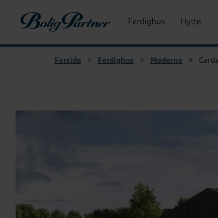
Boligpartner
Ferdighus
Hytte
Forside
>
Ferdighus
>
Moderne
>
Gard