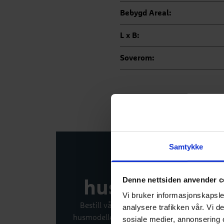
Bebygd Areal:
L x B:
Soverom:
Samtykke
Bestill ny
Denne nettsiden anvender c
huskatalog gra
Vi bruker informasjonskapsler
Bestill vår nye huskatalog. Katalogen er f
analysere trafikken vår. Vi 
husmodeller, boliginspirasjon og kunderepo
sosiale medier, annonsering 