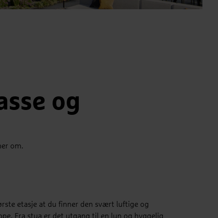
ad
asse og
mer om.
ørste etasje at du finner den svært luftige og
e. Fra stua er det utgang til en lun og hyggelig