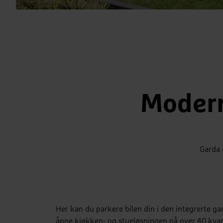
Modern
Garda 
Her kan du parkere bilen din i den integrerte gar
åpne kjøkken- og stueløsningen på over 40 kvadra