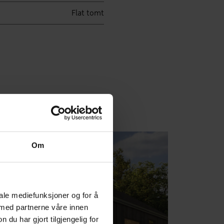
Flat tomt
Om
iale mediefunksjoner og for å
 med partnerne våre innen
u har gjort tilgjengelig for