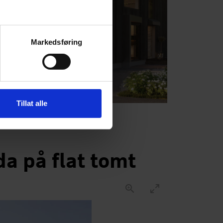
Markedsføring
Tillat alle
da på flat tomt