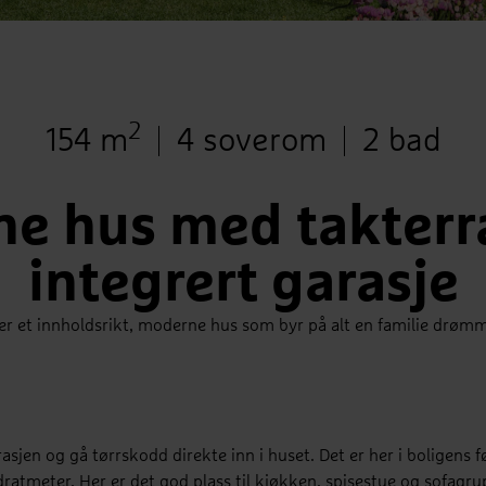
2
Bruksareal
Antall soverom
Antall b
154 m
4 soverom
2 bad
e hus med takterr
integrert garasje
er et innholdsrikt, moderne hus som byr på alt en familie drøm
asjen og gå tørrskodd direkte inn i huset. Det er her i boligens f
tmeter. Her er det god plass til kjøkken, spisestue og sofagrupp