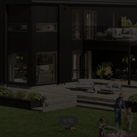
1
/
10