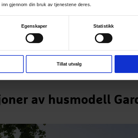
 lenke til
 inn gjennom din bruk av tjenestene deres.
 betyr at du
.
Egenskaper
Statistikk
Tillat utvalg
sjoner av husmodell Gar