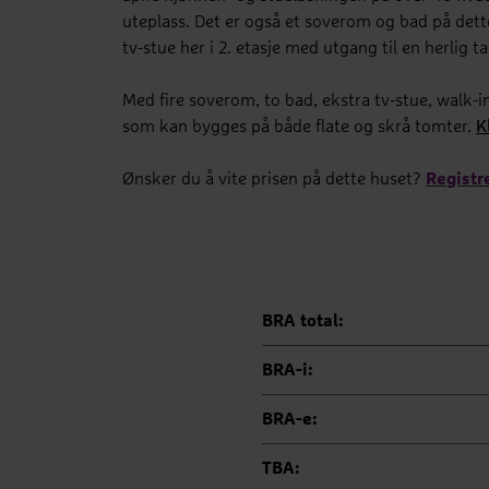
uteplass. Det er også et soverom og bad på dette
tv-stue her i 2. etasje med utgang til en herlig 
Med fire soverom, to bad, ekstra tv-stue, walk-
som kan bygges på både flate og skrå tomter.
K
Ønsker du å vite prisen på dette huset?
Registr
BRA total:
BRA-i:
BRA-e:
TBA: