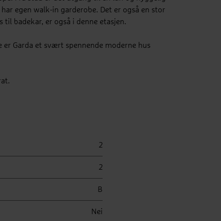
e har egen walk-in garderobe. Det er også en stor
 til badekar, er også i denne etasjen.
asje er Garda et svært spennende moderne hus
at.
2
2
B
Nei