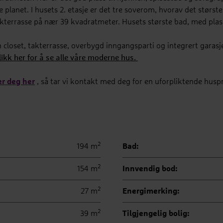
 planet. I husets 2. etasje er det tre soverom, hvorav det størst
takterrasse på nær 39 kvadratmeter. Husets største bad, med plass
in closet, takterrasse, overbygd inngangsparti og integrert gar
likk her for å se alle våre moderne hus.
er deg her
, så tar vi kontakt med deg for en uforpliktende huspr
2
194 m
Bad:
2
154 m
Innvendig bod:
2
27 m
Energimerking:
2
39 m
Tilgjengelig bolig: