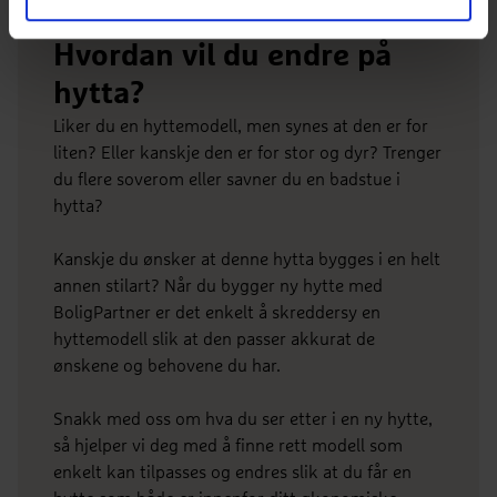
Hvordan vil du endre på
hytta?
Liker du en hyttemodell, men synes at den er for
liten? Eller kanskje den er for stor og dyr? Trenger
du flere soverom eller savner du en badstue i
hytta?
Kanskje du ønsker at denne hytta bygges i en helt
annen stilart? Når du bygger ny hytte med
BoligPartner er det enkelt å skreddersy en
hyttemodell slik at den passer akkurat de
ønskene og behovene du har.
Snakk med oss om hva du ser etter i en ny hytte,
så hjelper vi deg med å finne rett modell som
enkelt kan tilpasses og endres slik at du får en