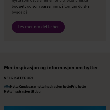
hytte som både er innenfor ditt økonomiske
budsjett og som passer inn på tomten du skal
bygge på.
Les mer om dette her
Mer inspirasjon og informasjon om hytter
VELG KATEGORI
Alle
Hytte
Kundecase hytte
Inspirasjon hytte
Pris hytte
Hytteinspirasjon til deg