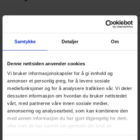
Samtykke
Detaljer
Om
Det enkle hyttelivet
Denne nettsiden anvender cookies
For mange av oss er det drømmen om det gode
Vi bruker informasjonskapsler for å gi innhold og
hyttelivet som er den aller største. Ønsker du å
annonser et personlig preg, for å levere sosiale
ha et sted å slappe av sammen med familien din.
mediefunksjoner og for å analysere trafikken vår. Vi deler
Hvor dere kan leve tett på naturen, finne roen og
dessuten informasjon om hvordan du bruker nettstedet
la tankene hvile. Det er her dere virkelig kan nyte
vårt, med partnerne våre innen sosiale medier,
fridagene sammen, være mye ute og bare gjøre
annonsering og analysearbeid, som kan kombinere den
ting som gir dere masse energi. Det gode
med annen informasjon du har gjort tilgjengelig for dem,
hyttelivet er bare nydelig – og sikrer deg alltid
eller som de har samlet inn gjennom din bruk av
det deilige avbrekket fra en hektisk hverdag
tjenestene deres.
hjemme. Ro-hyttene passer godt til det ekte