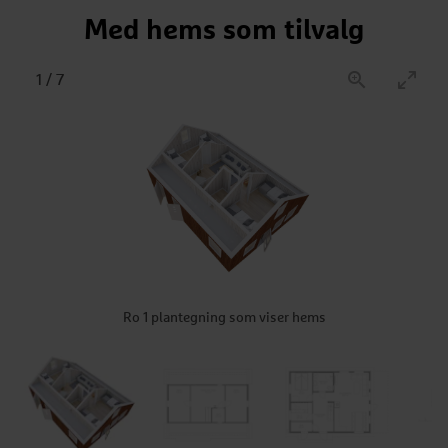
Med hems som tilvalg
1
/
7
Ro 1 plantegning som viser hems