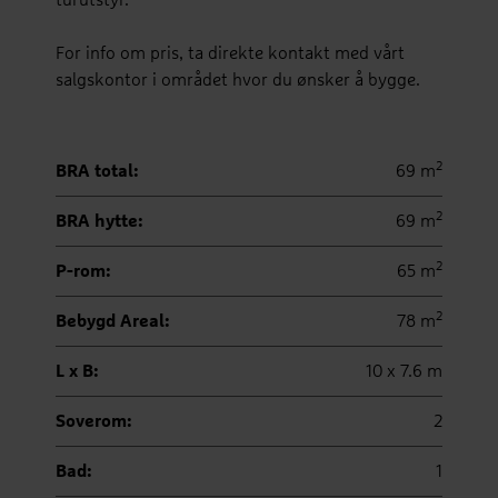
turutstyr.
For info om pris, ta direkte kontakt med vårt
salgskontor i området hvor du ønsker å bygge.
2
BRA total:
69 m
2
BRA hytte:
69 m
2
P-rom:
65 m
2
Bebygd Areal:
78 m
L x B:
10 x 7.6 m
Soverom:
2
Bad:
1