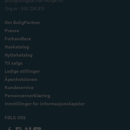
post@boligpartner-norge.no
Org.nr.: 933 224 813
Om BoligPartner
Presse
Forhandlere
Huskatalog
Hyttekatalog
Til salgs
Ledige stillinger
Åpenhetsloven
Kundeservice
Personvernerklæring
Innstillinger for informasjonskapsler
FØLG OSS