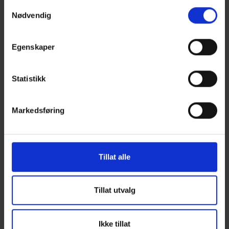
Samtykkevalg
hyttelivet - dette er våre mest prisgunstige
Nødvendig
hyttemodeller
Egenskaper
Statistikk
Markedsføring
Tillat alle
Tillat utvalg
Ikke tillat
Illustrasjon av hytte Nysetra