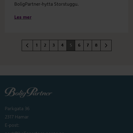
BoligPartner-hytta Storstuggu.
Les mer
1
2
3
4
5
6
7
8
Boligpartner
Parkgata 36
2317 Hamar
E-post: