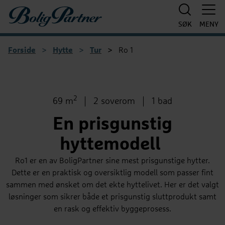
Boligpartner
SØK
MENY
Forside
>
Hytte
>
Tur
>
Ro 1
1
/
5
2
Bruksareal
Antall soverom
Antall bad
69 m
2 soverom
1 bad
En prisgunstig
hyttemodell
Ro1 er en av BoligPartner sine mest prisgunstige hytter.
Dette er en praktisk og oversiktlig modell som passer fint
sammen med ønsket om det ekte hyttelivet. Her er det valgt
løsninger som sikrer både et prisgunstig sluttprodukt samt
en rask og effektiv byggeprosess.