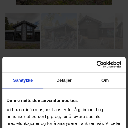
Samtykke
Detaljer
Om
Denne nettsiden anvender cookies
Se bilder av hyttemodell Foris
Vi bruker informasjonskapsler for å gi innhold og
annonser et personlig preg, for å levere sosiale
1
/
25
mediefunksjoner og for å analysere trafikken vår. Vi deler