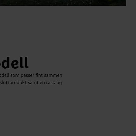
ad
odell
 modell som passer fint sammen
 sluttprodukt samt en rask og