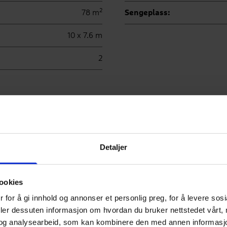
2
78 m
Sengeplass:
10 x 7.6 m
2
ntegninger og fasadeski
Detaljer
ookies
 for å gi innhold og annonser et personlig preg, for å levere sos
deler dessuten informasjon om hvordan du bruker nettstedet vårt,
og analysearbeid, som kan kombinere den med annen informasjon d