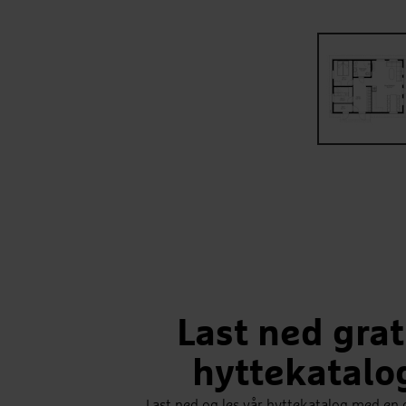
Last ned grat
hyttekatalo
Last ned og les vår hyttekatalog med en 