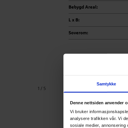
Bebygd Areal:
L x B:
Soverom:
Pla
Samtykke
1
/
5
Denne nettsiden anvender c
Vi bruker informasjonskapsler
analysere trafikken vår. Vi 
sosiale medier, annonsering 