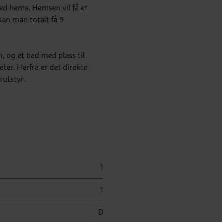
ed hems. Hemsen vil få et
kan man totalt få 9
, og et bad med plass til
ter. Herfra er det direkte
rutstyr.
1
1
D