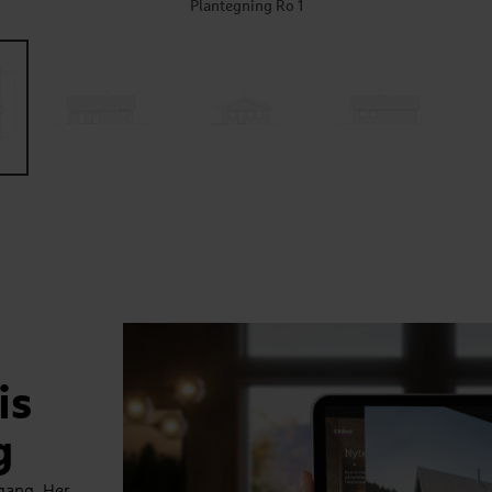
Plantegning Ro 1
is
g
gang. Her