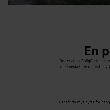
En p
Ro1 er en av BoligPartner sin
med ønsket om det ekte hytte
Her får du mye hytte for pen