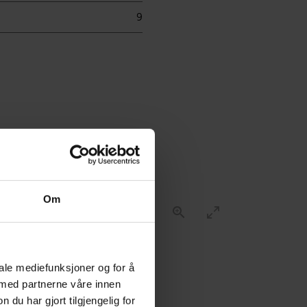
9
sser
Om
iale mediefunksjoner og for å
 med partnerne våre innen
u har gjort tilgjengelig for