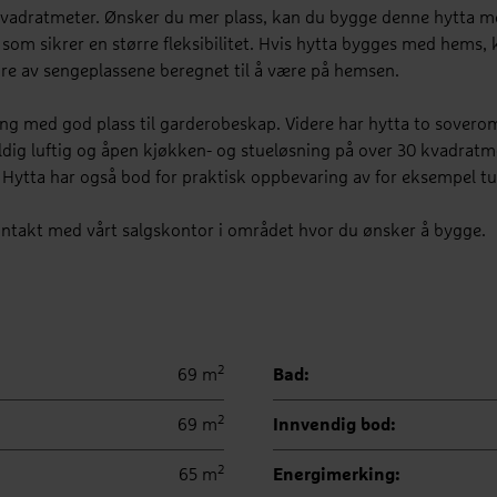
 kvadratmeter. Ønsker du mer plass, kan du bygge denne hytta m
som sikrer en større fleksibilitet. Hvis hytta bygges med hems, 
fire av sengeplassene beregnet til å være på hemsen.
ng med god plass til garderobeskap. Videre har hytta to soverom
dig luftig og åpen kjøkken- og stueløsning på over 30 kvadratme
. Hytta har også bod for praktisk oppbevaring av for eksempel tu
kontakt med vårt salgskontor i området hvor du ønsker å bygge.
2
69 m
Bad:
2
69 m
Innvendig bod:
2
65 m
Energimerking: