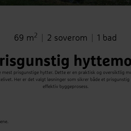
2
Bruksareal
Antall soverom
Antall b
69 m
2 soverom
1 bad
risgunstig hyttem
e mest prisgunstige hytter. Dette er en praktisk og oversiktlig
livet. Her er det valgt løsninger som sikrer både et prisgunstig
effektiv byggeprosess.
gene.