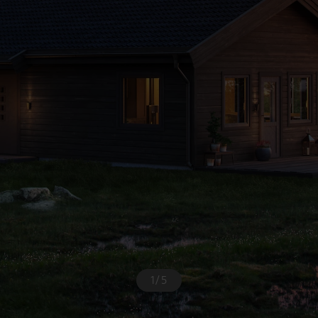
1
/
5