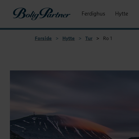
Boligpartner
Ferdighus
Hytte
Forside
>
Hytte
>
Tur
>
Ro 1