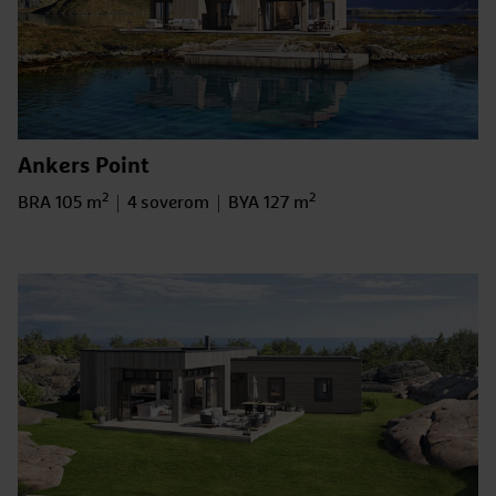
Ankers Point
2
2
Bruksareal
BRA 105 m
Antall soverom
4 soverom
BYA
BYA 127 m