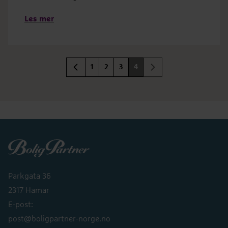
Les mer
1
2
3
4
Boligpartner
Parkgata 36
2317 Hamar
E-post:
post@boligpartner-norge.no