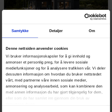
Samtykke
Detaljer
Om
Silva
2
2
Bruksareal
BRA 77 m
Antall soverom
3 soverom
BYA
BYA 60 m
Vi er medlem av Trygt
Denne nettsiden anvender cookies
Hyttekjøp
Vi bruker informasjonskapsler for å gi innhold og
annonser et personlig preg, for å levere sosiale
mediefunksjoner og for å analysere trafikken vår. Vi deler
dessuten informasjon om hvordan du bruker nettstedet
vårt, med partnerne våre innen sosiale medier,
annonsering og analysearbeid, som kan kombinere den
med annen informasjon du har gjort tilgjengelig for dem,
eller som de har samlet inn gjennom din bruk av
tjenestene deres.
Samtykkevalg