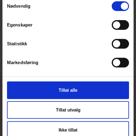
Nødvendig
BoligPartner er medlem av merkeordningen Trygt
Hyttekjøp. Det gir en trygghet for deg som kunde.
Egenskaper
Les hva det betyr for deg
Statistikk
Markedsføring
Tillat alle
Mer inspirasjon og informasjon om hytter
VELG KATEGORI
Tillat utvalg
Alle
Hytte
Kundecase hytte
Inspirasjon hytte
Pris hytte
Hytteinspirasjon til deg
Ikke tillat