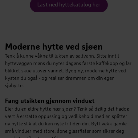
Last ned hyttekatalog her
Moderne hytte ved sjøen
Tenk å kunne våkne til lukten av saltvann. Sitte inntil
hytteveggen mens du nyter dagens første kaffekopp og lar
blikket skue utover vannet. Bygg ny, moderne hytte ved
kysten du også - og realiser drømmen om din egen
sjøhytte.
Magna Ferentis
Fang utsikten gjennom vinduet
2
2
Bruksareal
BRA 97 m
Antall soverom
3 soverom
BYA
BYA 120 m
Eier du en eldre hytte nær sjøen? Tenk så deilig det hadde
vært å erstatte oppussing og vedlikehold med en splitter
ny hytte slik at du kan nyte fritiden din. Bytt vekk gamle
små vinduer med store, åpne glassflater som sikrer deg