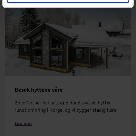
Besøk hyttene våre
BoligPartner har satt opp hundrevis av hytter
rundt omkring i Norge, og vi bygger stadig flere.
Les mer