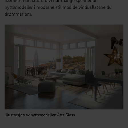
nærheten til naturen. Vi har mange spennende
hyttemodeller i moderne stil med de vindusflatene du
drømmer om.
Portus
2
2
Bruksareal
BRA 81 m
Antall soverom
3 soverom
BYA
BYA 98 m
Illustrasjon av hyttemodellen Åtte Glass