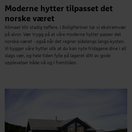
Moderne hytter tilpasset det
norske været
Klimaet blir stadig tøffere. I BoligPartner tar vi ekstremvær
på alvor. Vær trygg på at våre moderne hytter passer det
norske været - også når det regner sidelengs langs kysten.
Vi bygger våre hytter slik at du kan nyte fridagene dine i all
slags vær, og hele tiden fylle på lageret ditt av gode
Sailors Nest
opplevelser både nå og i fremtiden.
2
2
Bruksareal
BRA 83 m
Antall soverom
3 soverom
BYA
BYA 101 m