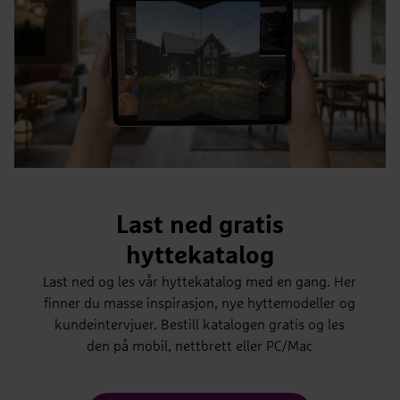
Last ned gratis
hyttekatalog
Last ned og les vår hyttekatalog med en gang. Her
finner du masse inspirasjon, nye hyttemodeller og
Foris Unum
kundeintervjuer. Bestill katalogen gratis og les
2
2
den på mobil, nettbrett eller PC/Mac
Bruksareal
BRA 77 m
Antall soverom
3 soverom
BYA
BYA 96 m