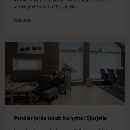
venner. Med BoligPartner ble hyttedrømmen til
virkelighet i snørike Trysilfjellet.
Les mer
Pendler jorda rundt fra hytta i Sjusjølia