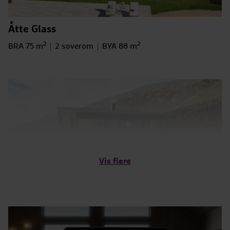
Åtte Glass
2
2
Bruksareal
BRA 75 m
Antall soverom
2 soverom
BYA
BYA 88 m
Vis flere
Foris
2
2
Bruksareal
BRA 108 m
Antall soverom
4 soverom
BYA
BYA 96 m