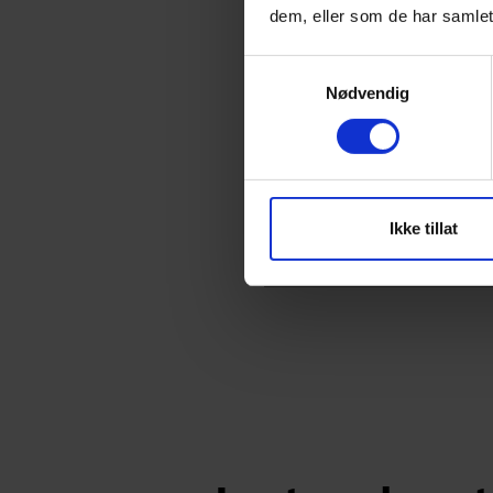
BRA total:
dem, eller som de har samlet
BRA hytte:
Samtykkevalg
Nødvendig
P-rom:
Bebygd Areal:
L x B:
Ikke tillat
Soverom: