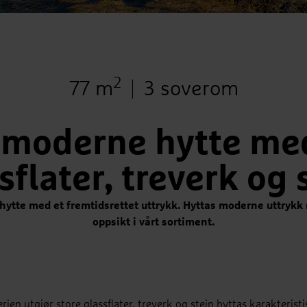
2
Bruksareal
Antall soverom
77 m
3 soverom
, moderne hytte me
sflater, treverk og 
hytte med et fremtidsrettet uttrykk. Hyttas moderne uttrykk
oppsikt i vårt sortiment.
ien utgjør store glassflater, treverk og stein hyttas karakteris