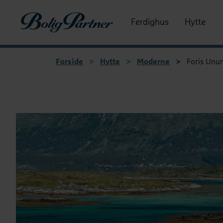
Boligpartner
Ferdighus
Hytte
Forside
>
Hytte
>
Moderne
>
Foris Unu