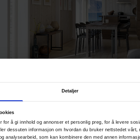
nsiden av Foris Umun - moderne hytte
Detaljer
 her
ookies
 for å gi innhold og annonser et personlig preg, for å levere sos
deler dessuten informasjon om hvordan du bruker nettstedet vårt,
og analysearbeid, som kan kombinere den med annen informasjon d