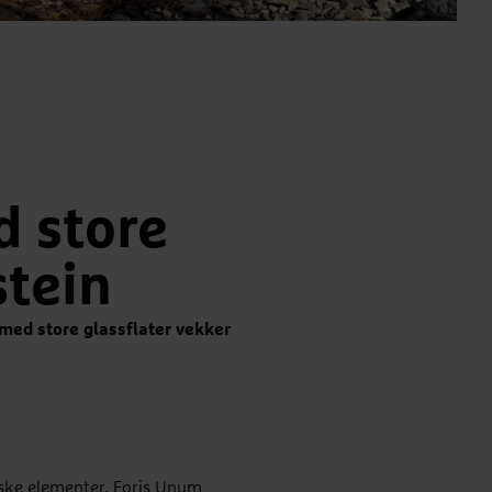
d store
stein
 med store glassflater vekker
tiske elementer. Foris Unum