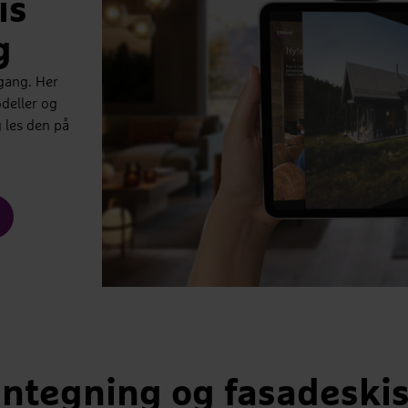
is
g
gang. Her
deller og
g les den på
antegning og fasadeskis