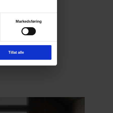
1
D
Markedsføring
8
Tillat alle