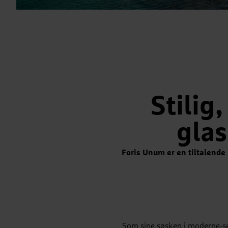
Stilig
glas
Foris Unum er en tiltalende 
Som sine søsken i moderne-ser