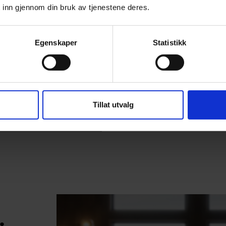
2
84 m
Innvendig bod:
 inn gjennom din bruk av tjenestene deres.
2
77 m
Energimerking:
Egenskaper
Statistikk
2
72 m
Sengeplass:
2
96 m
10.6 x 9.1 m
Tillat utvalg
3