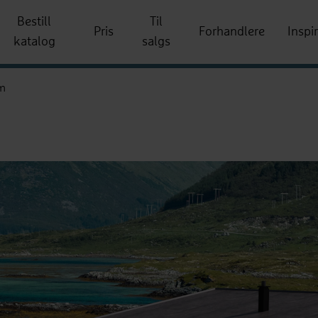
Bestill
Til
Pris
Forhandlere
Inspi
katalog
salgs
m