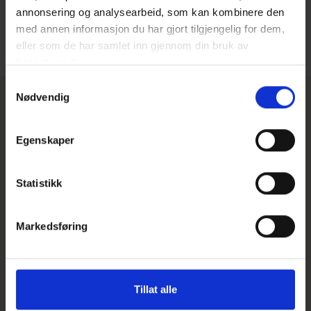
annonsering og analysearbeid, som kan kombinere den
med annen informasjon du har gjort tilgjengelig for dem,
eller som de har samlet inn gjennom din bruk av
tjenestene deres.
Samtykkevalg
Nødvendig
Mer inspirasjon og informasjon om hytter
Himmelhø 1
Egenskaper
VELG KATEGORI
2
2
Bruksareal
BRA 111 m
Antall soverom
4 soverom
BYA
BYA 125 m
Alle
Hytte
Kundecase hytte
Inspirasjon hytte
Pris hytte
Statistikk
Hytteinspirasjon til deg
Markedsføring
Tillat alle