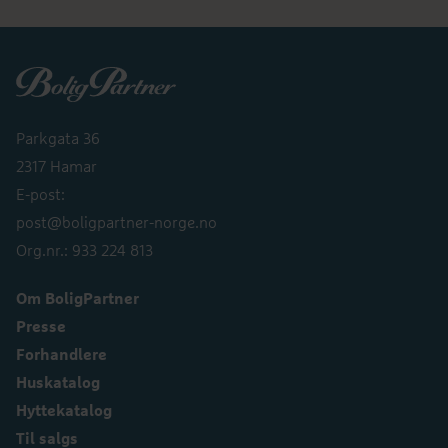
Boligpartner
Parkgata 36
2317 Hamar
E-post:
post@boligpartner-norge.no
Org.nr.: 933 224 813
Om BoligPartner
Presse
Forhandlere
Huskatalog
Hyttekatalog
Til salgs