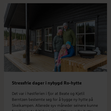
Høgvarde
2
2
Bruksareal
BRA 149 m
Antall soverom
4 soverom
BYA
BYA 131 m
Stressfrie dager i nybygd Ro-hytte
Det var i høstferien i fjor at Beate og Kjetil
Berntzen bestemte seg for å bygge ny hytte på
Skeikampen. Allerede syv måneder seinere kunne