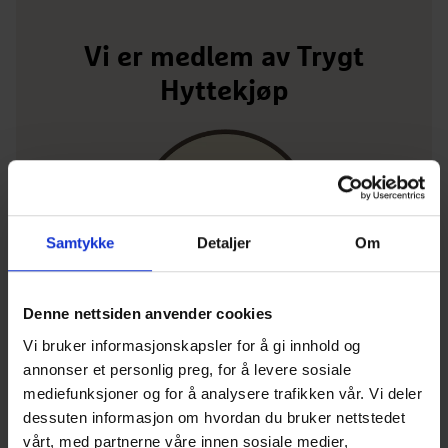
Vi er medlem av Trygt
Hyttekjøp
Samtykke
Detaljer
Om
Gråhø med hems
2
2
Bruksareal
BRA 64 m
Antall soverom
3 soverom
BYA
BYA 83 m
Denne nettsiden anvender cookies
BoligPartner er medlem av merkeordningen Trygt
Vi bruker informasjonskapsler for å gi innhold og
Hyttekjøp. Det gir en trygghet for deg som kunde.
annonser et personlig preg, for å levere sosiale
mediefunksjoner og for å analysere trafikken vår. Vi deler
dessuten informasjon om hvordan du bruker nettstedet
Les hva det betyr for deg
vårt, med partnerne våre innen sosiale medier,