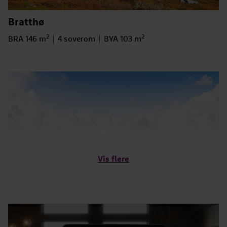
Bratthø
2
2
Bruksareal
BRA 146 m
Antall soverom
4 soverom
BYA
BYA 103 m
Vis flere
Bukkehø
2
2
Bruksareal
BRA 96 m
Antall soverom
4 soverom
BYA
BYA 123 m