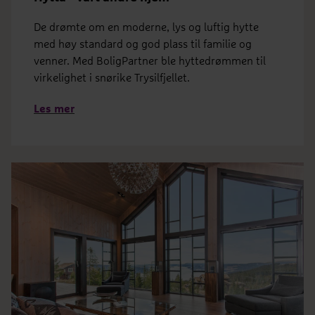
2
2
Bruksareal
BRA 127 m
Antall soverom
4 soverom
BYA
BYA 121 m
De drømte om en moderne, lys og luftig hytte
med høy standard og god plass til familie og
venner. Med BoligPartner ble hyttedrømmen til
virkelighet i snørike Trysilfjellet.
Les mer
Storstuggu
2
2
Bruksareal
BRA 148 m
Antall soverom
5 soverom
BYA
BYA 170 m