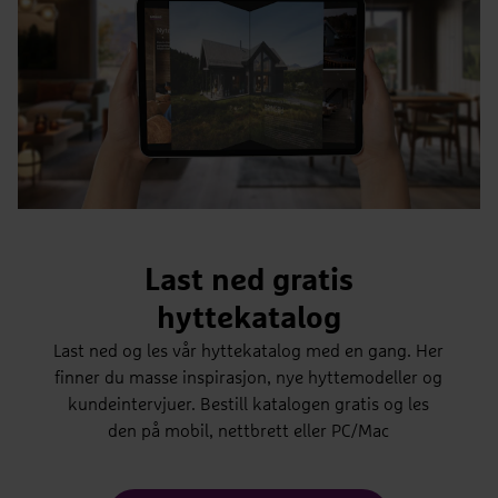
Last ned gratis
hyttekatalog
Last ned og les vår hyttekatalog med en gang. Her
finner du masse inspirasjon, nye hyttemodeller og
Bukkespranget
kundeintervjuer. Bestill katalogen gratis og les
2
2
Bruksareal
BRA 85 m
Antall soverom
3 soverom
BYA
BYA 104 m
den på mobil, nettbrett eller PC/Mac