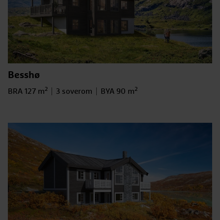
Besshø
2
2
Bruksareal
BRA 127 m
Antall soverom
3 soverom
BYA
BYA 90 m