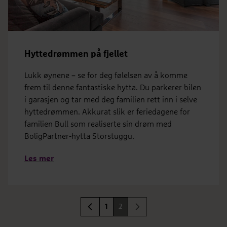
Hyttedrømmen på fjellet
Lukk øynene – se for deg følelsen av å komme
frem til denne fantastiske hytta. Du parkerer bilen
i garasjen og tar med deg familien rett inn i selve
hyttedrømmen. Akkurat slik er feriedagene for
familien Bull som realiserte sin drøm med
BoligPartner-hytta Storstuggu.
Les mer
Utsikten
2
2
Bruksareal
BRA 120 m
Antall soverom
3 soverom
BYA
BYA 142 m
1
2