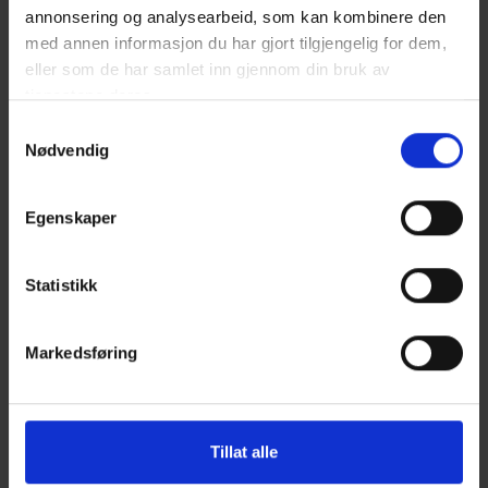
annonsering og analysearbeid, som kan kombinere den
med annen informasjon du har gjort tilgjengelig for dem,
eller som de har samlet inn gjennom din bruk av
tjenestene deres.
Samtykkevalg
Nødvendig
Egenskaper
Statistikk
Markedsføring
Ti tips til walk-in garderobe
Her er ti gode tips til deg som ønsker å skape en
Tillat alle
praktisk og velfungerende walk-in garderobe.