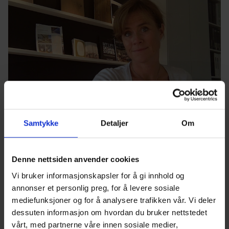
Samtykke
Detaljer
Om
Smarte løsninger for din walk-in
garderobe
Denne nettsiden anvender cookies
Interiørarkitekten gir deg noen gode tips på veien
Vi bruker informasjonskapsler for å gi innhold og
når du skal planlegge ditt personlige
annonser et personlig preg, for å levere sosiale
garderoberom.
mediefunksjoner og for å analysere trafikken vår. Vi deler
dessuten informasjon om hvordan du bruker nettstedet
Les mer her
vårt, med partnerne våre innen sosiale medier,