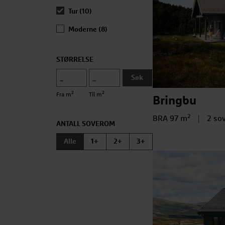
Tur (10)
Moderne (8)
STØRRELSE
Søk
2
2
Fra m
Til m
Bringbu
2
Bruksareal
BRA 97 m
Anta
2 so
ANTALL SOVEROM
Alle
1+
2+
3+