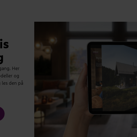
is
g
gang. Her
deller og
g les den på