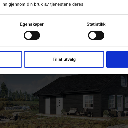
ivelsene, enten det er på fjellet eller ved svabergene.
 inn gjennom din bruk av tjenestene deres.
Egenskaper
Statistikk
Tillat utvalg