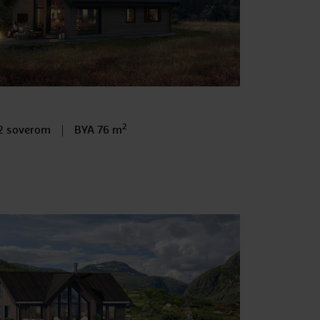
2
Antall soverom
2 soverom
BYA
BYA 76 m