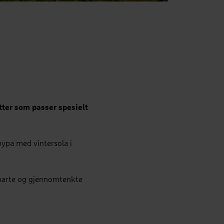
tter som passer spesielt
løypa med vintersola i
smarte og gjennomtenkte