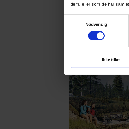
Tur-hyttene glir lett inn i omg
dem, eller som de har samlet
Samtykkevalg
Nødvendig
Ikke tillat