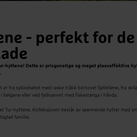
ene - perfekt for de
lade
Tur-hyttene! Dette er prisgunstige og meget plasseffektive hy
.
det er fra sykkelsetet med raske tråkk bortover fjellstiene, fra ski
i bølgene eller ved fjellvannet med fiskestanga i hånda.
klet Tur-hyttene. Kolleksjonen består av spennende hytter med 
ftsglad familie.