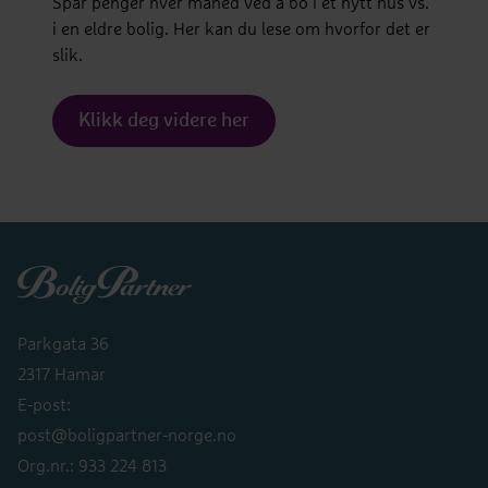
Spar penger hver måned ved å bo i et nytt hus vs.
i en eldre bolig. Her kan du lese om hvorfor det er
slik.
Klikk deg videre her
Boligpartner
Parkgata 36
2317 Hamar
E-post:
post@boligpartner-norge.no
Org.nr.: 933 224 813