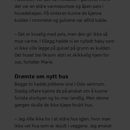
det var en eldre varmepumpe og åpen peis i
hovedetasjen. På vinteren kunne de kjenne
kulden i rommene og gulvene var alltid kalde.
– Det er koselig med peis, men den gir ikke så
mye varme. I tillegg hadde vi en nyfødt baby som
vi ikke ville legge på gulvet på grunn av kulden.
Det huset ble liksom aldri et skikkelig hjem for
oss, forteller Marie.
Drømte om nytt hus
Begge to hadde jobbene sine i Oslo sentrum.
Stadig oftere kjente de på ønsket om å kunne
forlate storbyen og bo mer landlig. Men denne
gangen skulle de ikke kjøpe brukt hus.
– Jeg ville ikke bo i et eldre hus igjen, hvor man
ikke vet hva som er skjult i veggene. Jeg ønsket