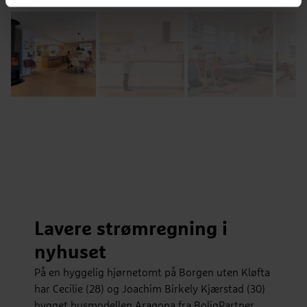
Lavere strømregning i
nyhuset
På en hyggelig hjørnetomt på Borgen uten Kløfta
har Cecilie (28) og Joachim Birkely Kjærstad (30)
bygget husmodellen Aragona fra BoligPartner.