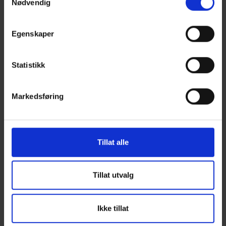
Nødvendig
Her forklarer vi hvorfor du sparer penger hver
måned ved å bo i et nytt hus.
Egenskaper
Statistikk
Se flere bilder av huset til
familien
Markedsføring
1
/
4
Tillat alle
Tillat utvalg
Ikke tillat