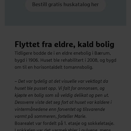
Bestill gratis huskatalog her
Flyttet fra eldre, kald bolig
Tidligere bodde de i en eldre enebolig i Bærum,
bygd i 1906. Huset ble rehabilitert i 2008, og bygd
om til en horisontaldelt tomannsbolig.
–
Det var tydelig at det visuelle var vektlagt da
huset ble pusset opp. Vi falt for annonsen, og
kjøpte en bolig som så veldig delikat og pen ut.
Dessverre viste det seg fort at huset var kaldere i
vintermånedene enn forventet og tilsvarende
varmt på sommeren, forteller Marie.
Boarealet var fordelt på 1. etasje og sokkeletasje.
I sokkelen var det varmekabler i gulvene, mens