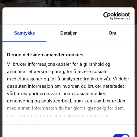
Samtykke
Detaljer
Om
Et hjem å vokse i
Familien er blitt veldig glade i sin
Raumarheim
Denne nettsiden anvender cookies
tilpasset etter deres ønsker og behov. Her har de
Vi bruker informasjonskapsler for å gi innhold og
en stor sosial sone i første etasje, fire romslige
annonser et personlig preg, for å levere sosiale
soverom, to bad, eget vaskerom, ekstra TV-stue
mediefunksjoner og for å analysere trafikken vår. Vi deler
og flere boder.
dessuten informasjon om hvordan du bruker nettstedet
vårt, med partnerne våre innen sosiale medier,
Klikk
her
hvis du har lyst til å vite mer om
annonsering og analysearbeid, som kan kombinere den
ferdighus fra BoligPartner.
med annen informasjon du har gjort tilgjengelig for dem,
eller som de har samlet inn gjennom din bruk av
– Dette er et hus som barna virkelig kan vokse i.
tjenestene deres.
Soverommene er store, og passer fint for dem
Samtykkevalg
når de blir tenåringer også, slår Thor fast.