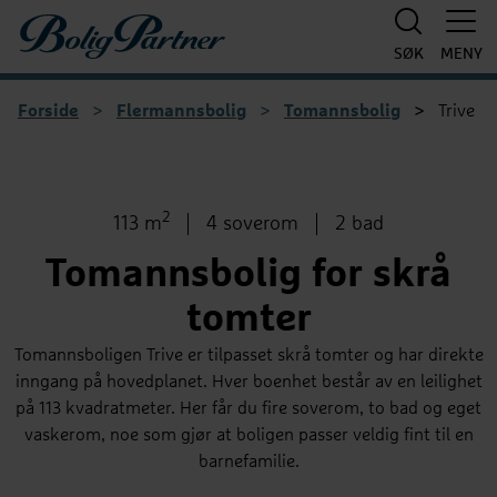
Boligpartner
SØK
MENY
Forside
>
Flermannsbolig
>
Tomannsbolig
>
Trive
1
/
7
2
Bruksareal
Antall soverom
Antall bad
113 m
4 soverom
2 bad
Tomannsbolig for skrå
tomter
Tomannsboligen Trive er tilpasset skrå tomter og har direkte
inngang på hovedplanet. Hver boenhet består av en leilighet
på 113 kvadratmeter. Her får du fire soverom, to bad og eget
vaskerom, noe som gjør at boligen passer veldig fint til en
barnefamilie.