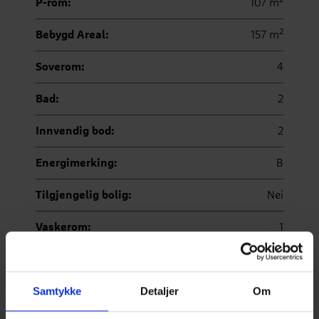
2
P-rom:
107 m
2
Bebygd Areal:
157 m
Soverom:
4
Bad:
2
Innvendig bod:
2
Energimerking:
B
Tilgjengelig bolig:
Nei
Vaskerom:
1
Tomtetype:
Skrå tomt
Samtykke
Detaljer
Om