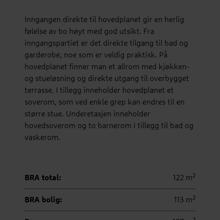
Inngangen direkte til hovedplanet gir en herlig
følelse av bo høyt med god utsikt. Fra
inngangspartiet er det direkte tilgang til bad og
garderobe, noe som er veldig praktisk. På
hovedplanet finner man et allrom med kjøkken-
og stueløsning og direkte utgang til overbygget
terrasse. I tillegg inneholder hovedplanet et
soverom, som ved enkle grep kan endres til en
større stue. Underetasjen inneholder
hovedsoverom og to barnerom i tillegg til bad og
vaskerom.
2
BRA total:
122 m
2
BRA bolig:
113 m