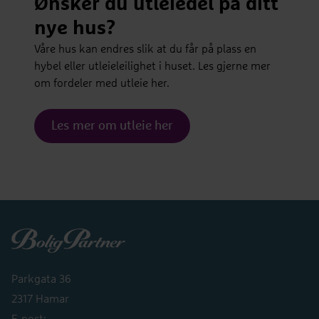
Ønsker du utleiedel på ditt
nye hus?
Våre hus kan endres slik at du får på plass en
hybel eller utleieleilighet i huset. Les gjerne mer
om fordeler med utleie her.
Les mer om utleie her
Boligpartner
Parkgata 36
2317 Hamar