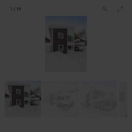
1
/
19