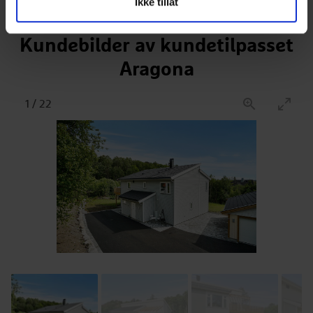
Ikke tillat
Kundebilder av kundetilpasset
Aragona
1
/
22