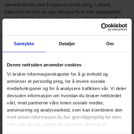
sammenliknet med å kjøpe en brukt bolig. I denne
kalkulatoren kan du selv beregne hvor stor besparelsen
kan bli. Fyll inn dataene i tabellen og klikk deretter på
knappen "Beregn"
Samtykke
Detaljer
Om
Hvor stor er bruktboligen du eier/
Denne nettsiden anvender cookies
ønsker å kjøpe?
Vi bruker informasjonskapsler for å gi innhold og
annonser et personlig preg, for å levere sosiale
mediefunksjoner og for å analysere trafikken vår. Vi deler
Bruktboligens byggeår?
dessuten informasjon om hvordan du bruker nettstedet
vårt, med partnerne våre innen sosiale medier,
annonsering og analysearbeid, som kan kombinere den
med annen informasjon du har gjort tilgjengelig for dem,
Vet du hvilken boligmodell du ønsker
eller som de har samlet inn gjennom din bruk av
å kjøpe?
tjenestene deres.