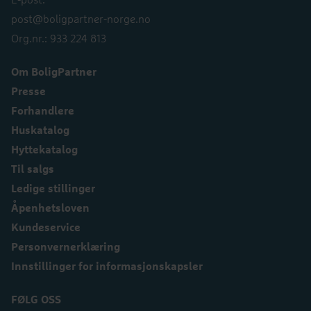
E-post:
post@boligpartner-norge.no
Org.nr.: 933 224 813
Om BoligPartner
Presse
Forhandlere
Huskatalog
Hyttekatalog
Til salgs
Ledige stillinger
Åpenhetsloven
Kundeservice
Personvernerklæring
Innstillinger for informasjonskapsler
FØLG OSS