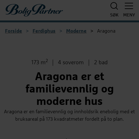
Boligpartner
SØK
MENY
Forside
>
Ferdighus
>
Moderne
>
Aragona
1
/
4
2
Bruksareal
Antall soverom
Antall bad
173 m
4 soverom
2 bad
Aragona er et
familievennlig og
moderne hus
Aragona er en familievennlig og innholdsrik enebolig med et
bruksareal på 173 kvadratmeter fordelt på to plan.