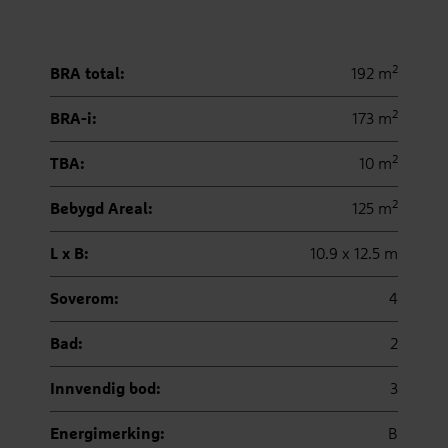
2
BRA total:
192 m
2
BRA-i:
173 m
2
TBA:
10 m
2
Bebygd Areal:
125 m
L x B:
10.9 x 12.5 m
Soverom:
4
Bad:
2
Innvendig bod:
3
Energimerking:
B