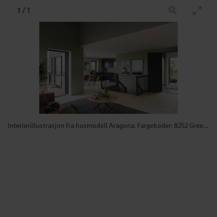
1
/
1
Interiørillustrasjon fra husmodell Aragona. Fargekoder: 8252 Green Harmony (vegg stue og gang) 8469 Green leaf (kjøkkenvegg) 9938 dempet sort (vinduer/dører)