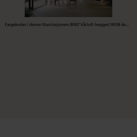
Fargekoder i denne illustrasjonen: 8087 Vårluft (vegger) 9938 dempet sort (vinduer/terrassedør) 4477 Deco blue (kontrastvegg)