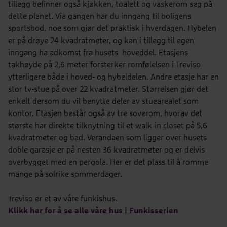
tillegg befinner også kjøkken, toalett og vaskerom seg på
dette planet. Via gangen har du inngang til boligens
sportsbod, noe som gjør det praktisk i hverdagen. Hybelen
er på drøye 24 kvadratmeter, og kan i tillegg til egen
inngang ha adkomst fra husets hoveddel. Etasjens
takhøyde på 2,6 meter forsterker romfølelsen i Treviso
ytterligere både i hoved- og hybeldelen. Andre etasje har en
stor tv-stue på over 22 kvadratmeter. Størrelsen gjør det
enkelt dersom du vil benytte deler av stuearealet som
kontor. Etasjen består også av tre soverom, hvorav det
største har direkte tilknytning til et walk-in closet på 5,6
kvadratmeter og bad. Verandaen som ligger over husets
doble garasje er på nesten 36 kvadratmeter og er delvis
overbygget med en pergola. Her er det plass til å romme
mange på solrike sommerdager.
Treviso er et av våre funkishus.
Klikk her for å se alle våre hus i Funkisserien