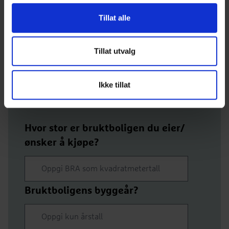
hus
Tillat alle
Mange tenker at det er dyrere å investere i et nytt hus
sammenliknet med å kjøpe en brukt bolig. I denne
kalkulatoren kan du selv beregne hvor stor besparelsen
Tillat utvalg
kan bli. Fyll inn dataene i tabellen og klikk deretter på
knappen "Beregn"
Ikke tillat
Hvor stor er bruktboligen du eier/
ønsker å kjøpe?
Bruktboligens byggeår?