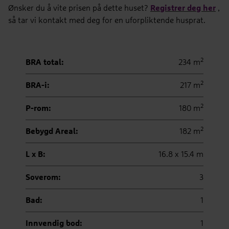
Ønsker du å vite prisen på dette huset?
Registrer deg her
,
så tar vi kontakt med deg for en uforpliktende husprat.
2
BRA total:
234 m
2
BRA-i:
217 m
2
P-rom:
180 m
2
Bebygd Areal:
182 m
L x B:
16.8 x 15.4 m
Soverom:
3
Bad:
1
Innvendig bod:
1