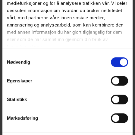
mediefunksjoner og for å analysere trafikken vår. Vi deler
Plantegning hus Treviso 1. etasje
dessuten informasjon om hvordan du bruker nettstedet
vårt, med partnerne våre innen sosiale medier,
annonsering og analysearbeid, som kan kombinere den
med annen informasjon du har gjort tilgjengelig for dem,
eller som de har samlet inn gjennom din bruk av
tjenestene deres.
Samtykkevalg
Nødvendig
Egenskaper
Statistikk
Se hvor mye du kan
Markedsføring
spare ved å bygge nytt