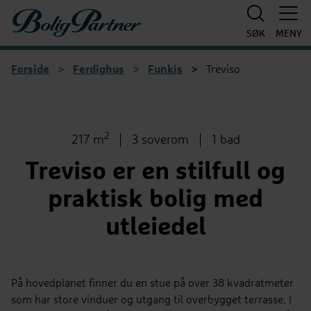
Boligpartner
SØK
MENY
Forside
>
Ferdighus
>
Funkis
>
Treviso
1
/
2
2
Bruksareal
Antall soverom
Antall bad
217 m
3 soverom
1 bad
Treviso er en stilfull og
praktisk bolig med
utleiedel
På hovedplanet finner du en stue på over 38 kvadratmeter
som har store vinduer og utgang til overbygget terrasse. I