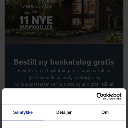
Bestill ny huskatalog gratis
Bestill vår nye huskatalog. Katalogen er full av
nye husmodeller, boliginspirasjon og
kundereportasjer. Vår huskatalog er digital, slik at
du mottar en lenke til katalogen umiddelbart
etter bestilling. Det betyr at du kan lese katalogen
med en gang.
Samtykke
Detaljer
Om
Bestill katalogen her