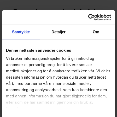
Bygge hus med utleiedel
Det er som nevnt mange økonomiske fordeler
ved å bygge hus med en utleieenhet, men det er
Samtykke
Detaljer
Om
en del forutsetninger du må ta hensyn til.
Beliggenhet er kanskje det aller viktigste. Skal du
bygge i et populært område der det blir enkelt å
Denne nettsiden anvender cookies
finne leietaker eller er det ikke marked for det?
Vi bruker informasjonskapsler for å gi innhold og
Det vil også være lurt å sjekke hvilke leiepriser
annonser et personlig preg, for å levere sosiale
som er vanlig i området, slik at du har en oversikt
mediefunksjoner og for å analysere trafikken vår. Vi deler
over hvor mye du eventuelt kan forvente å få i
dessuten informasjon om hvordan du bruker nettstedet
leieinntekt. Boligkonsulenten din vil gjøre en
vårt, med partnerne våre innen sosiale medier,
vurdering sammen med deg på hva
annonsering og analysearbeid, som kan kombinere den
investeringskostnaden til være kontra forventet
med annen informasjon du har gjort tilgjengelig for dem,
leieinntekt.
eller som de har samlet inn gjennom din bruk av
tjenestene deres.
Du må i tillegg finne ut hva slags type
Samtykkevalg