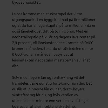
byggeprosjektet.
La oss komme med et eksempel der vi tar
utgangspunkt i en byggekostnad på fire millioner
og at du har en egenkapital på to millioner - da er
også lånebehovet ditt på to millioner. Med en
nedbetalingstid på 25 år og dagens lave renter på
2,9 prosent, vil lånekostnadene komme på 9400
kroner i måneden. Leier du ut utleiedelen din for
8 000 kroner i måneden betyr det at
leieinntekten nedbetaler mesteparten av lånet
ditt.
Selv med høyere lån og renteøkning vil det
fremdeles være gunstig for økonomien din. Det
er slik at jo høyere lån du har, desto høyere
skattefradrag får du, og hvis verdien av
utleiedelen er mindre enn verdien av ditt eget
boareal er utleieinntektene skattefrie.