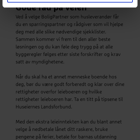
Gode råd på veien
Ved å velge BoligPartner som husleverandør får
du en sparringspartner og rådgiver som vil hjelpe
deg med alle slike nødvendige sjekklister.
Sammen kommer vi frem til den aller beste
løsningen og du kan føle deg trygg på at alle
byggeregler følges etter siste forskrifter og krav
satt av myndighetene.
Når du skal ha et annet menneske boende hos
deg, bør du være godt forberedt og klar over dine
rettigheter overfor leieboeren og hvilke
rettigheter leieboeren har. Ta en titt på tipsene til
Huseiernes Landsforbund.
Med den ekstra leieinntekten kan du blant annet
velge å nedbetale lånet ditt raskere, bruke
pengene på ferier, betale for barnas utdanning