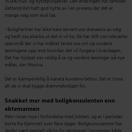
15.000 hus- og hytteprosjekter. Den erfaringen har familien
Zetterström hatt god nytte av i en prosess der det er
mange valg som skal tas.
- BoligPartner har ikke bare servert oss drøssevis av valg
og bedt oss plukke ut det vi vil ha. De har stilt oss relevante
spørsmål der vi har måttet tenke oss om og vurdere
løsningene opp mot hvordan det vil fungere i hverdagen.
Det har hjulpet oss veldig å se og vurdere løsninger på nye
måter, sier Monica.
Det er kjempeviktig å ivareta kundens behov. Det er tross
alt de vi skal bygge drømmeboligen for.
Snakket mer med boligkonsulenten enn
ektemannen
Pehr reiser mye i forbindelse med jobben, og er i perioder
borte fra hjemmet over flere dager. Boligkonsulenten har
derfor vært spesielt viktig for ekteparet i prosessen både