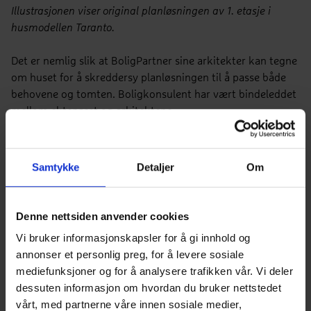
Illustrasjonen viser original planløsningen av 1. etasje i
husmodellen Taranto.
Det er nemlig slik at BoligPartner sine arkitekter kan tegne
om huset for å skreddersy planløsningen til å passe både
behovene og tomten. Boligkonsulent har vært bindeleddet
mellom ekteparet og arkitektene.
- Jeg har vært veldig opptatt av at vi skal ha fire soverom,
to bad og vaskerom. I tillegg har det vært viktig med en
Samtykke
Detaljer
Om
god, åpen plass i stuen som har plass til spisebord, slik at vi
kan ha selskap. Det er helt utrolig hvor mye man kan flytte
på og gjøre om, sier Monica.
Denne nettsiden anvender cookies
Vi bruker informasjonskapsler for å gi innhold og
annonser et personlig preg, for å levere sosiale
mediefunksjoner og for å analysere trafikken vår. Vi deler
dessuten informasjon om hvordan du bruker nettstedet
vårt, med partnerne våre innen sosiale medier,