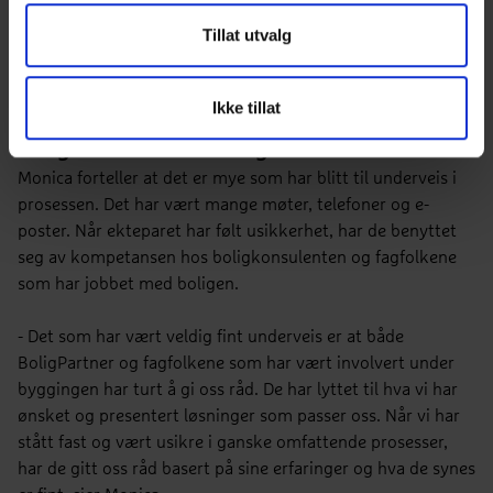
Book en gratis time her
Tillat utvalg
Ikke tillat
BoligPartner har turt å gi råd
Monica forteller at det er mye som har blitt til underveis i
prosessen. Det har vært mange møter, telefoner og e-
poster. Når ekteparet har følt usikkerhet, har de benyttet
seg av kompetansen hos boligkonsulenten og fagfolkene
som har jobbet med boligen.
- Det som har vært veldig fint underveis er at både
BoligPartner og fagfolkene som har vært involvert under
byggingen har turt å gi oss råd. De har lyttet til hva vi har
ønsket og presentert løsninger som passer oss. Når vi har
stått fast og vært usikre i ganske omfattende prosesser,
har de gitt oss råd basert på sine erfaringer og hva de synes