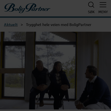
Boligpartner
SØK
MENY
Aktuelt
>
Trygghet hele veien med BoligPartner