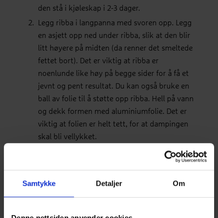
den stå i kjøleskap i 2-3 dager.
Legg ribba i langpanna med svoren opp. Legg
en asjett opp ned under ribba, slik at den blir
litt høyere på midten (da renner det smeltede
fettet bort). Det er viktig at ribba er
noenlunde like høy på begge sider for å få et
jevnt og pent resultat. Du kan også bruke en
ball av folie til å støtte opp ribba. Hell på vann
og dekk formen med aluminiumfolie. Det er
viktig at folien er helt tett, for at dampingen
skal bli vellykket.
Forvarm ovnen til 230 °C. Sett langpanna
midt i ovnen og damp i ca. 45 minutter. Nå
"blåser" ribba seg litt opp og svoren spriker.
Samtykke
Detaljer
Om
Fjern folien og reduser temperaturen til 200
°C. Sett ribben tilbake midt i ovnen og stek
videre i ca. 1-1 1/2 time. Uansett om ribben
Denne nettsiden anvender cookies