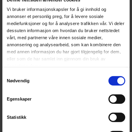
veier lite eller mye, er steketiden like lang.
Vi bruker informasjonskapsler for å gi innhold og
Dette kommer av at tykkelsen er den samme
annonser et personlig preg, for å levere sosiale
om ribba er lett eller tung. La ribben hvile i 20
mediefunksjoner og for å analysere trafikken vår. Vi deler
minutter før du skjærer i den.
dessuten informasjon om hvordan du bruker nettstedet
vårt, med partnerne våre innen sosiale medier,
Tips på tampen
annonsering og analysearbeid, som kan kombinere den
med annen informasjon du har gjort tilgjengelig for dem,
Ofte får ribba sprø svor av seg selv, hvis ikke kan
eller som de har samlet inn gjennom din bruk av
du gjøre følgende mot slutten av steketiden: Sett
tjenestene deres.
panna høyere i ovnen og øk temperaturen til 250
°C, eller bruk ovnens grill. Følg nøye med så du
Samtykkevalg
Nødvendig
ikke brenner svoren, ikke forlat ovnen, for dette
går raskt. Hvis bare deler av ribba har fått sprø
svor, kan disse dekkes med aluminiumfolie, slik
Egenskaper
at de ikke blir brent.
FOTO:
Matprat.no
Statistikk