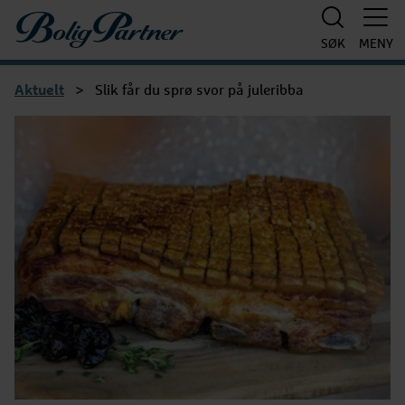
Boligpartner
SØK
MENY
Aktuelt
>
Slik får du sprø svor på juleribba