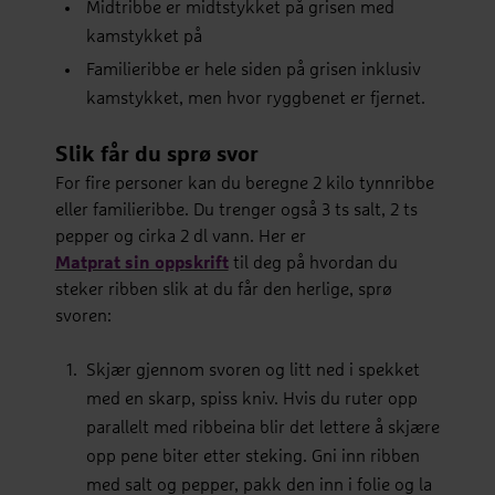
Midtribbe er midtstykket på grisen med
kamstykket på
Familieribbe er hele siden på grisen inklusiv
kamstykket, men hvor ryggbenet er fjernet.
Slik får du sprø svor
For fire personer kan du beregne 2 kilo tynnribbe
eller familieribbe. Du trenger også 3 ts salt, 2 ts
pepper og cirka 2 dl vann. Her er
Matprat sin oppskrift
til deg på hvordan du
steker ribben slik at du får den herlige, sprø
svoren:
Skjær gjennom svoren og litt ned i spekket
med en skarp, spiss kniv. Hvis du ruter opp
parallelt med ribbeina blir det lettere å skjære
opp pene biter etter steking. Gni inn ribben
med salt og pepper, pakk den inn i folie og la