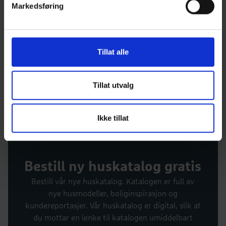
Markedsføring
Tillat alle
Tillat utvalg
Ikke tillat
Bestill ny huskatalog gratis
Bestill vår nye huskatalog. Katalogen er full av
nye husmodeller, boliginspirasjon og
kundereportasjer. Vår huskatalog er digital, slik at
du mottar en lenke til katalogen umiddelbart