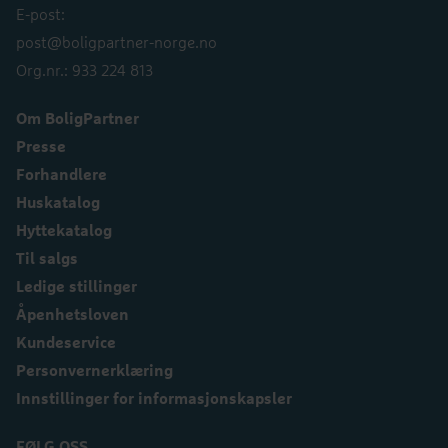
E-post:
post@boligpartner-norge.no
Org.nr.: 933 224 813
Om BoligPartner
Presse
Forhandlere
Huskatalog
Hyttekatalog
Til salgs
Ledige stillinger
Åpenhetsloven
Kundeservice
Personvernerklæring
Innstillinger for informasjonskapsler
FØLG OSS