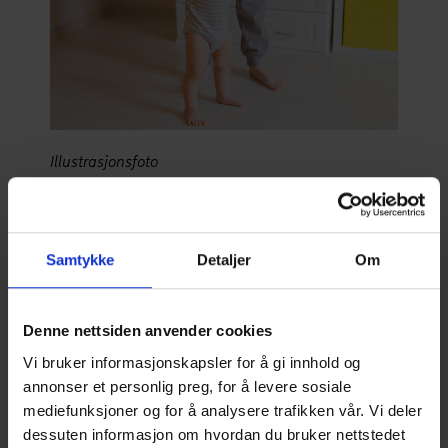
Illustrasjonsfoto
Slik fungerer det
Mange av våre kunder velger å støpe
Samtykke
Detaljer
Om
varmerørene ned i gulvet under parkett, fliser
eller gulvbelegg. Det vannbårne systemet
fungerer sammen med ulike fornybare
Denne nettsiden anvender cookies
varmekilder, som for eksempel luft-til-vann-
varmepumpe eller væske-til-vann-varmepumpe.
Vi bruker informasjonskapsler for å gi innhold og
Et slikt vannbårent varmeanlegg har lukkede
annonser et personlig preg, for å levere sosiale
rørsløyfer og vannet har et lavt trykk. Når vannet
mediefunksjoner og for å analysere trafikken vår. Vi deler
har gått igjennom gulvrørene, sirkuleres det
dessuten informasjon om hvordan du bruker nettstedet