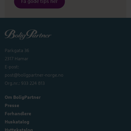
Få gode tips her
Boligpartner
Parkgata 36
2317 Hamar
E-post:
post@boligpartner-norge.no
Org.nr.: 933 224 813
Om BoligPartner
Presse
Forhandlere
Huskatalog
Hyttekatalog