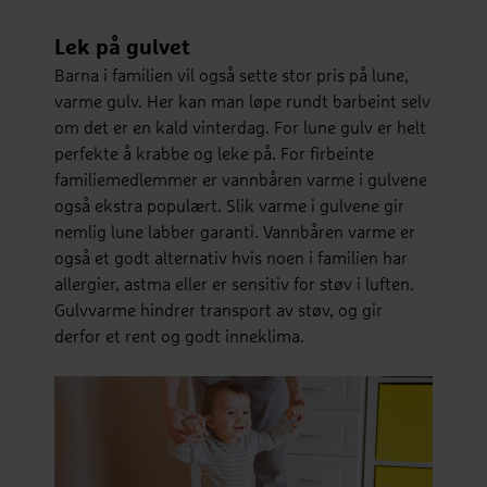
Lek på gulvet
Barna i familien vil også sette stor pris på lune,
varme gulv. Her kan man løpe rundt barbeint selv
om det er en kald vinterdag. For lune gulv er helt
perfekte å krabbe og leke på. For firbeinte
familiemedlemmer er vannbåren varme i gulvene
også ekstra populært. Slik varme i gulvene gir
nemlig lune labber garanti. Vannbåren varme er
også et godt alternativ hvis noen i familien har
allergier, astma eller er sensitiv for støv i luften.
Gulvvarme hindrer transport av støv, og gir
derfor et rent og godt inneklima.