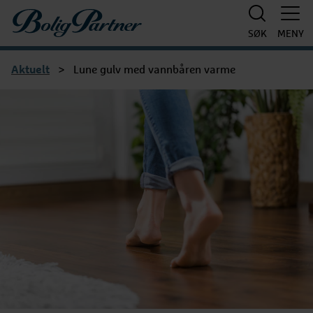
Boligpartner
SØK
MENY
Aktuelt
>
Lune gulv med vannbåren varme