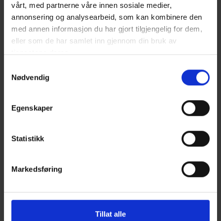
tilbake til varmepumpen og varmes opp på nytt.
vårt, med partnerne våre innen sosiale medier,
Det er altså det samme vannet som går i sløyfe
annonsering og analysearbeid, som kan kombinere den
gjennom varmerørene. Risikoen for lekkasjer skal
med annen informasjon du har gjort tilgjengelig for dem,
være helt minimal med et riktig montert anlegg
eller som de har samlet inn gjennom din bruk av
utført av rørlegger.
tjenestene deres.
Samtykkevalg
Skjult varmeanlegg
Nødvendig
Et vannbårent varmeanlegg gjør at du slipper å
montere for eksempel panelovner i rommene.
Egenskaper
Oppvarmingssystemet ligger skjult ned i gulvet,
slik at du kan møblere rommet akkurat slik du
ønsker. Vannbårent varmesystem kan også være
Statistikk
med på å øke markedsverdien på huset ditt ved
et evt. salg.
Markedsføring
Tillat alle