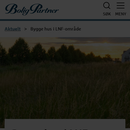
Boligpartner
SØK
MENY
Aktuelt
>
Bygge hus i LNF-område