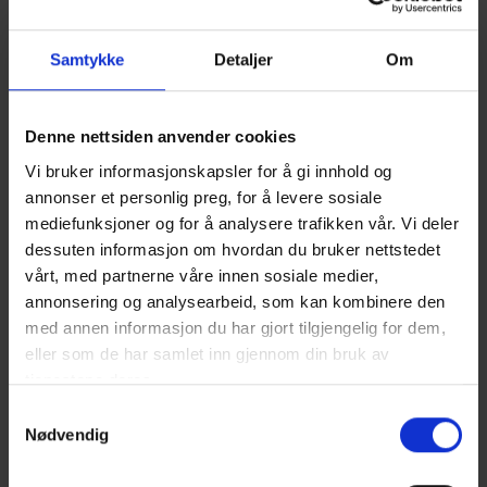
Samtykke
Detaljer
Om
Denne nettsiden anvender cookies
Et illustrasjonsfoto for LNF-område.
Vi bruker informasjonskapsler for å gi innhold og
Bygge bolig i LNF-område
annonser et personlig preg, for å levere sosiale
mediefunksjoner og for å analysere trafikken vår. Vi deler
Hvis man skal kunne bygge bolig på denne LNF-
dessuten informasjon om hvordan du bruker nettstedet
tomten i fremtiden, må man starte opp en prosess
vårt, med partnerne våre innen sosiale medier,
med å endre området fra «grønt til gult» Første
annonsering og analysearbeid, som kan kombinere den
stopp på denne reisen, er å melde inn et ønske om
med annen informasjon du har gjort tilgjengelig for dem,
å få avsatt LNF-området til boligformål i
eller som de har samlet inn gjennom din bruk av
forbindelse med rulleringen av kommuneplanen.
tjenestene deres.
Denne muligheten kommer vanligvis hvert fjerde
Samtykkevalg
år.
Nødvendig
For å kunne lykkes med dette, er det viktig å