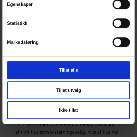
kjenne til kommunens boligbehov, forstå de
Egenskaper
statlige og regionale planretningslinjene samt
fremme de gode argumentene via trofast
Statistikk
nettverksjobbing og rett politisk påvirkning.
Dette er en tidkrevende og vanskelig prosess å
gjøre alene.
Markedsføring
For å lykkes med å endre LNF-område til
boligformål, kan det være viktig å samarbeide
med en
erfaren
og kompetanserik aktør. Hvis du
Tillat alle
ønsker en vurdering av en tomt i et LNF-område,
kan du ta kontakt med oss i
BoligPartner.
Tillat utvalg
Ikke tillat
Dispensasjon i LNF-område
I et LNF-område kan det være mulig å få bygget
et nytt hus som erstatningsbolig, hvis et hus må