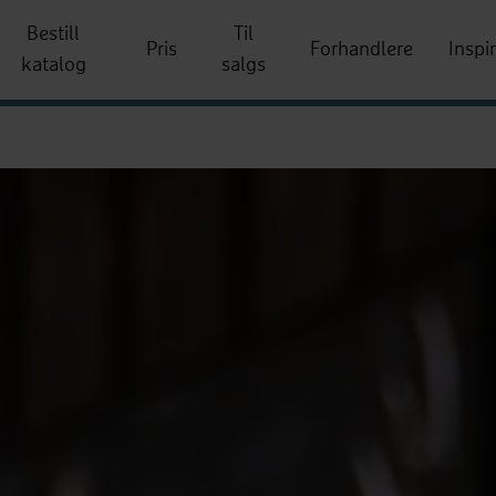
Bestill
Til
Pris
Forhandlere
Inspi
katalog
salgs