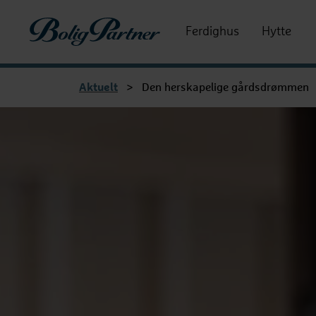
Boligpartner
Ferdighus
Hytte
Aktuelt
>
Den herskapelige gårdsdrømmen