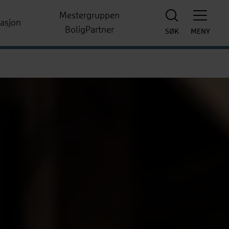
Mestergruppen
rasjon
BoligPartner
SØK
MENY