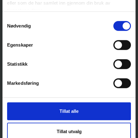
eller som de har samlet inn gjennom din bruk av
tjenestene deres.
Samtykkevalg
Nødvendig
Egenskaper
Statistikk
Markedsføring
Når utsikten fortjener ekstra store
Tillat alle
vinduer!
Tillat utvalg
Eveline Kopperstad og Anders Teige nyter både