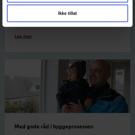
småbarnslivet og den flotte utsikten i sitt nye
hjem på Nerlandsøy. Sammen med sønnene
Ikke tillat
Benjamin (5) og Joakim (1) har de funnet seg godt
til rette i en tilpasset Sagatun.
Les mer
Med gode råd i byggeprosessen