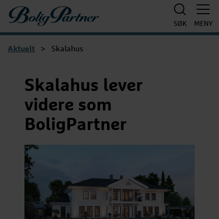
Boligpartner
SØK
MENY
Aktuelt
>
Skalahus
Skalahus lever
videre som
BoligPartner