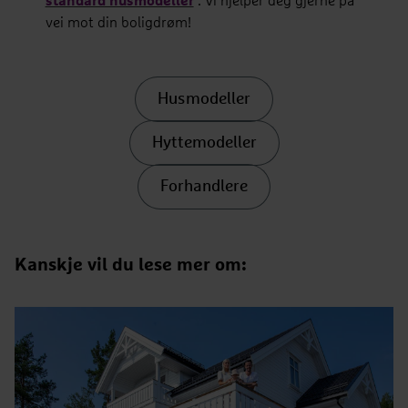
standard husmodeller
. Vi hjelper deg gjerne på
vei mot din boligdrøm!
Husmodeller
Hyttemodeller
Forhandlere
Kanskje vil du lese mer om: