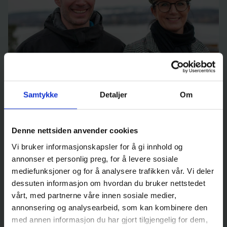
Samtykke
Detaljer
Om
- Vi gleder oss til et enklere liv i nytt hus
Ekteparet Ole-Håkon Enger (43) og Kari Vik (47)
Denne nettsiden anvender cookies
flytter fra stor enebolig på Rena til et splitter nytt
Vi bruker informasjonskapsler for å gi innhold og
townhouse (114 kvm) på Sandvika Strand ved
annonser et personlig preg, for å levere sosiale
Hamar. – Vi ser frem til å bruke mindre tid på
mediefunksjoner og for å analysere trafikken vår. Vi deler
vedlikehold, snømåking og gressklipping, og mer
dessuten informasjon om hvordan du bruker nettstedet
tid på kulturtilbud, venner og familie, sier de.
vårt, med partnerne våre innen sosiale medier,
Les mer
annonsering og analysearbeid, som kan kombinere den
med annen informasjon du har gjort tilgjengelig for dem,