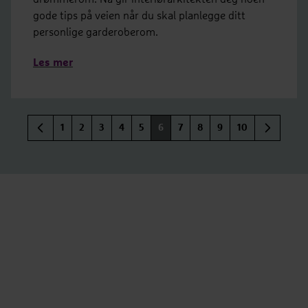
gode tips på veien når du skal planlegge ditt
personlige garderoberom.
Les mer
1
2
3
4
5
6
7
8
9
10