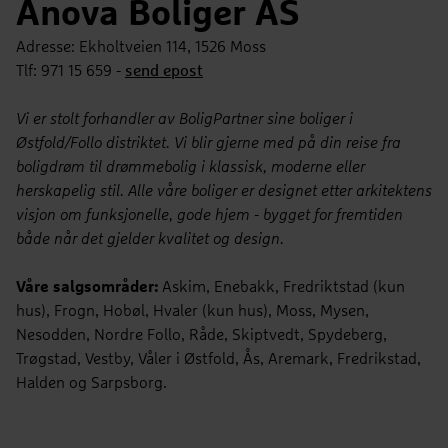
Anova Boliger AS
Adresse: Ekholtveien 114, 1526 Moss
Tlf: 971 15 659 -
send epost
Vi er stolt forhandler av BoligPartner sine boliger i
Østfold/Follo distriktet. Vi blir gjerne med på din reise fra
boligdrøm til drømmebolig i klassisk, moderne eller
herskapelig stil. Alle våre boliger er designet etter arkitektens
visjon om funksjonelle, gode hjem - bygget for fremtiden
både når det gjelder kvalitet og design.
Våre salgsområder:
Askim, Enebakk, Fredriktstad (kun
hus), Frogn, Hobøl, Hvaler (kun hus), Moss, Mysen,
Nesodden, Nordre Follo, Råde, Skiptvedt, Spydeberg,
Trøgstad, Vestby, Våler i Østfold, Ås, Aremark, Fredrikstad,
Halden og Sarpsborg.