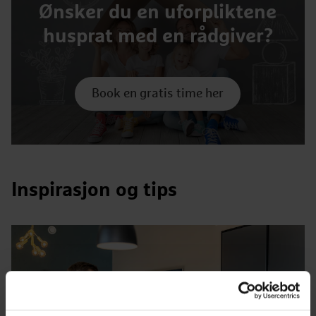
Ønsker du en uforpliktene
husprat med en rådgiver?
Book en gratis time her
Inspirasjon og tips