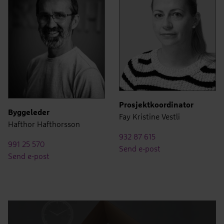
Prosjektkoordinator
Byggeleder
Fay Kristine Vestli
Hafthor Hafthorsson
932 87 615
991 25 570
Send e-post
Send e-post