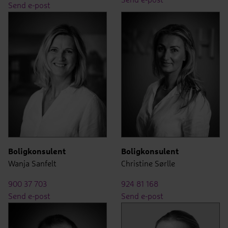
Send e-post
Send e-post
Boligkonsulent
Boligkonsulent
Wanja Sanfelt
Christine Sørlle
900 37 703
924 81 168
Send e-post
Send e-post