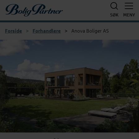
Boligpartner
SØK
MENY
Forside
>
Forhandlere
>
Anova Boliger AS