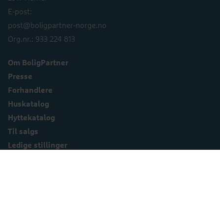
E-post:
post@boligpartner-norge.no
Org.nr.: 933 224 813
Om BoligPartner
Presse
Forhandlere
Huskatalog
Hyttekatalog
Til salgs
Ledige stillinger
Åpenhetsloven
Kundeservice
Personvernerklæring
Innstillinger for informasjonskapsler