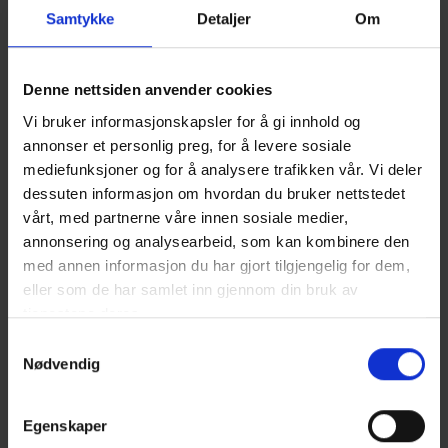
Samtykke
Detaljer
Om
Denne nettsiden anvender cookies
Vi bruker informasjonskapsler for å gi innhold og
annonser et personlig preg, for å levere sosiale
mediefunksjoner og for å analysere trafikken vår. Vi deler
Bygde drømmehuset som generasjonsbolig
dessuten informasjon om hvordan du bruker nettstedet
Nærmest på fleip foreslo mor og svigermor å bygge
vårt, med partnerne våre innen sosiale medier,
generasjonsbolig. I dag bor to husholdninger romslig i hver
annonsering og analysearbeid, som kan kombinere den
sin del av huset.
med annen informasjon du har gjort tilgjengelig for dem,
eller som de har samlet inn gjennom din bruk av
Les saken og se bildene fra huset
tjenestene deres.
Samtykkevalg
Nødvendig
Egenskaper