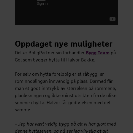
Oppdaget nye muligheter
Det er BoligPartner sin forhandler
Bygg Team
på
Gol som bygger hytta til Halvor Bakke.
For selv om hytta foreløpig er et råbygg, er
rominndelingen innvendig på plass. Dermed får
man et godt inntrykk av størrelsen på rommene,
planløsningen og ikke minst utsikten fra de ulike
sonene i hytta. Halvor får godfølelsen med det
samme.
– Jeg har vært veldig trygg på alt vi har gjort med
denne hytteserien, og nå ser jeg virkelig at alt