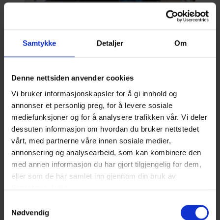
Per-Egil Rese, daglig leder hos BoligPartner sin
forhandler, Bygg Team på Gol.
Nå fortsetter snekkerarbeidet med å lage taket
Samtykke
Detaljer
Om
over uteplassen samt videre klargjøring
innvendig slik at rørlegger og elektriker kan
starte på sin jobb. Videre skal hytta få innvendig
Denne nettsiden anvender cookies
panel på plass og utvendig kledning mens
Vi bruker informasjonskapsler for å gi innhold og
mureren skal starte opp med pipe og peiser.
annonser et personlig preg, for å levere sosiale
mediefunksjoner og for å analysere trafikken vår. Vi deler
Halvor spent på kledningen
dessuten informasjon om hvordan du bruker nettstedet
Halvor gleder seg veldig til fortsettelsen. Akkurat
vårt, med partnerne våre innen sosiale medier,
nå er han veldig spent på å se hvordan
annonsering og analysearbeid, som kan kombinere den
kledningen og fargen på hytta blir.
med annen informasjon du har gjort tilgjengelig for dem,
eller som de har samlet inn gjennom din bruk av
– Hytta skal beises, og jeg er veldig spent på
tjenestene deres.
hvordan uttrykket blir, forteller han.
Samtykkevalg
Nødvendig