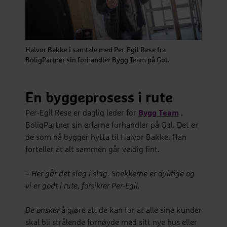
Halvor Bakke i samtale med Per-Egil Rese fra
BoligPartner sin forhandler Bygg Team på Gol.
En byggeprosess i rute
Per-Egil Rese er daglig leder for
Bygg Team
,
BoligPartner sin erfarne forhandler på Gol. Det er
de som nå bygger hytta til Halvor Bakke. Han
forteller at alt sammen går veldig fint.
– Her går det slag i slag. Snekkerne er dyktige og
vi er godt i rute, forsikrer Per-Egil.
De ønsker
å gjøre alt de kan for at alle sine kunder
skal bli strålende fornøyde med sitt nye hus eller