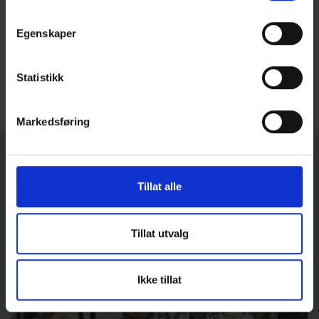
Magefølelsen til Halvor er i alle fall veldig god.
Han synes hytta er plassert flott på tomten.
Egenskaper
– Hytta ligger litt opp i høyden og utsikten er
nydelig. Fra spisestua ser vi ingen andre hytter,
Statistikk
kun rett ut i naturen. Det er deilig, beskriver Halvor.
Markedsføring
VELG KATEGORI
Tillat alle
Alle
Halvor Bakke byggeprosessen
Tillat utvalg
Ikke tillat