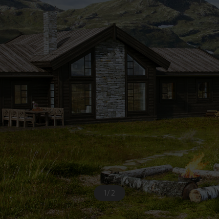
1
/
2