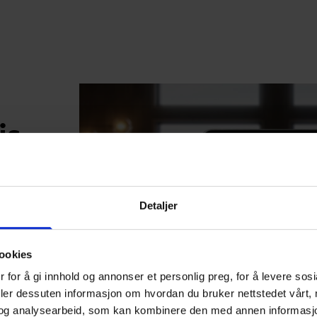
is
g
gang. Her
Detaljer
deller og
g les den på
ookies
 for å gi innhold og annonser et personlig preg, for å levere sos
deler dessuten informasjon om hvordan du bruker nettstedet vårt,
og analysearbeid, som kan kombinere den med annen informasjon d