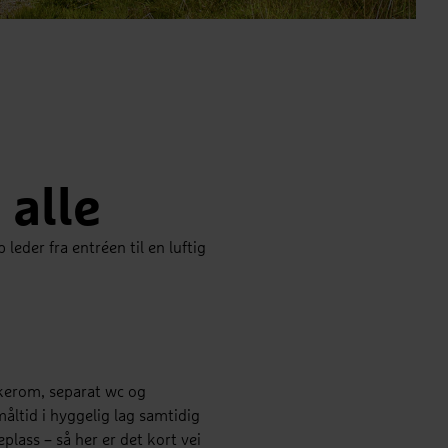
ad
 alle
leder fra entréen til en luftig
skerom, separat wc og
åltid i hyggelig lag samtidig
lass – så her er det kort vei