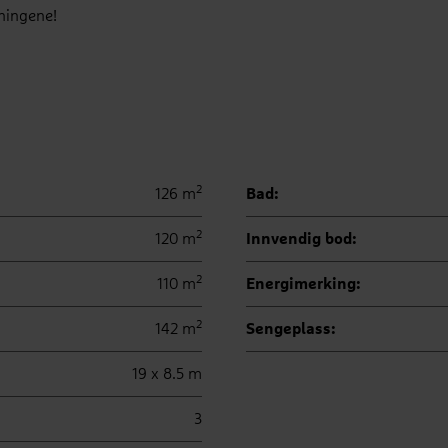
ningene!
2
126 m
Bad:
2
120 m
Innvendig bod:
2
110 m
Energimerking:
2
142 m
Sengeplass:
19 x 8.5 m
3