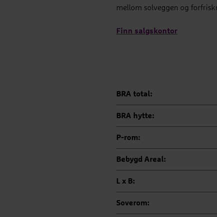
mellom solveggen og forfrisk
Finn salgskontor
BRA total:
BRA hytte:
P-rom:
Bebygd Areal:
L x B:
Soverom: