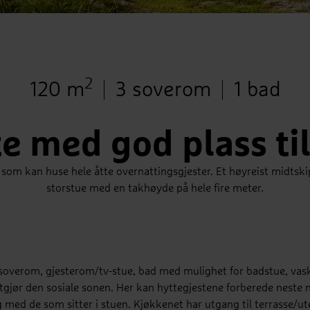
2
Bruksareal
Antall soverom
Antall b
120 m
3 soverom
1 bad
e med god plass til
 som kan huse hele åtte overnattingsgjester. Et høyreist midtskip 
storstue med en takhøyde på hele fire meter.
e soverom, gjesterom/tv-stue, bad med mulighet for badstue, va
gjør den sosiale sonen. Her kan hyttegjestene forberede neste m
med de som sitter i stuen. Kjøkkenet har utgang til terrasse/utep