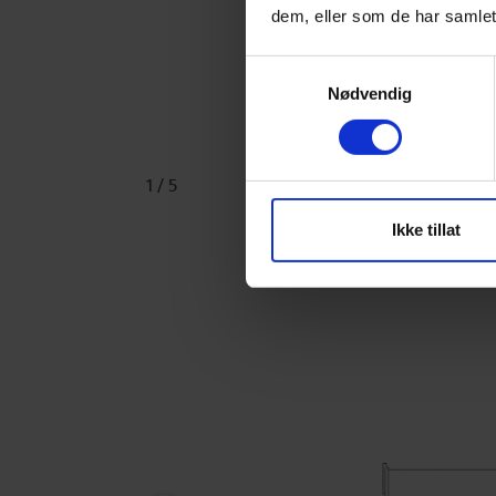
dem, eller som de har samlet
Samtykkevalg
Nødvendig
1
/
5
Ikke tillat