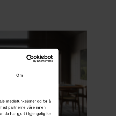
Om
iale mediefunksjoner og for å
 med partnerne våre innen
u har gjort tilgjengelig for