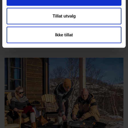
Bli kjent med vårt nye hyttekonsept V hvor vi
Tillat utvalg
kombinerer urnorsk bærekraft og byggeskikk
med moderne arkitektur.
Ikke tillat
Les mer