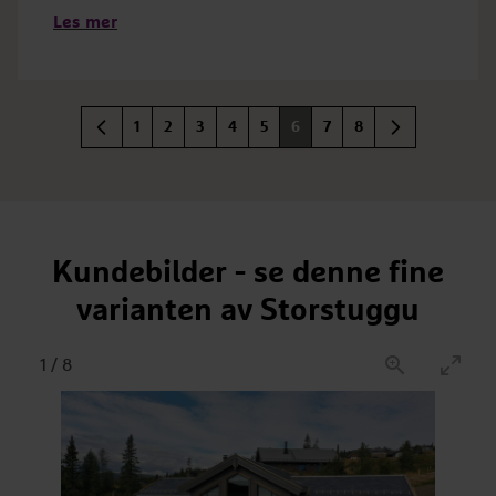
Les mer
1
2
3
4
5
6
7
8
Kundebilder - se denne fine
varianten av Storstuggu
1
/
8