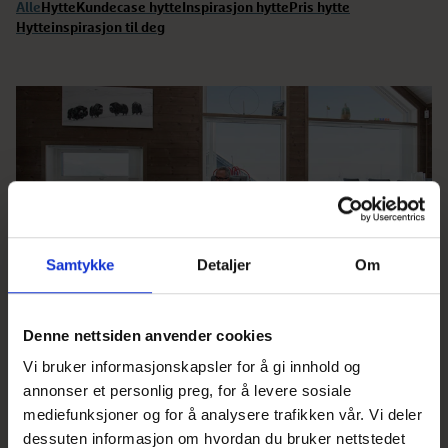
Alle
Hytte
Kundecase hytte
Inspirasjon hytte
Pris hytte
Hytteinspirasjon til deg
Samtykke
Detaljer
Om
Denne nettsiden anvender cookies
Pendler jorda rundt fra hytta i Sjusjølia
Vi bruker informasjonskapsler for å gi innhold og
annonser et personlig preg, for å levere sosiale
Svenske Thomas Anderssson (52) pendler til USA,
mediefunksjoner og for å analysere trafikken vår. Vi deler
Mexico, Brasil, Kina og Polen fra hytta i Sjusjølia. –
dessuten informasjon om hvordan du bruker nettstedet
Jeg er så fornøyd med Kvarstad-hytta vår, og