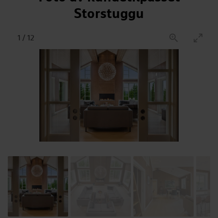
Storstuggu
1
/
12