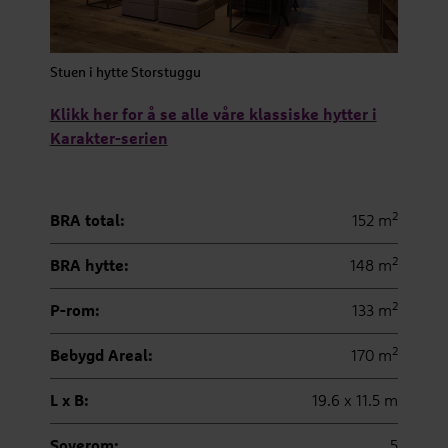
Stuen i hytte Storstuggu
Klikk her for å se alle våre klassiske hytter i
Karakter-serien
2
BRA total:
152 m
2
BRA hytte:
148 m
2
P-rom:
133 m
2
Bebygd Areal:
170 m
L x B:
19.6 x 11.5 m
Soverom:
5