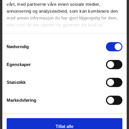
vårt, med partnerne våre innen sosiale medier,
tilbringer faktisk flere døgn her enn hjemme i
annonsering og analysearbeid, som kan kombinere den
Sverige, sier Thomas.
med annen informasjon du har gjort tilgjengelig for dem,
Les mer
eller som de har samlet inn gjennom din bruk av
tjenestene deres.
Samtykkevalg
Nødvendig
Egenskaper
Statistikk
Markedsføring
Tillat alle
Det startet med et øksehugg