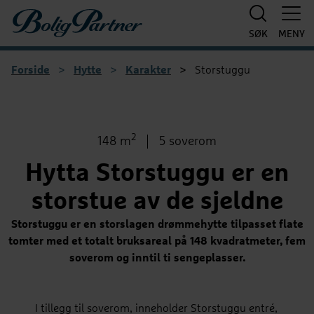
Boligpartner
SØK
MENY
Forside
>
Hytte
>
Karakter
>
Storstuggu
1
/
7
2
Bruksareal
Antall soverom
148 m
5 soverom
Hytta Storstuggu er en
storstue av de sjeldne
Storstuggu er en storslagen drømmehytte tilpasset flate
tomter med et totalt bruksareal på 148 kvadratmeter, fem
soverom og inntil ti sengeplasser.
I tillegg til soverom, inneholder Storstuggu entré,