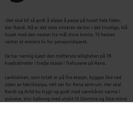
-Det skal bli så godt å slippe å passe på huset hele tiden,
sier Randi. Nå er det siste vinteren de bor i det trivelige, blå
huset med den nesten tre mål store tomta. Til høsten
venter et enklere liv for pensjonistparet.
De har nemlig kjøpt den midterste leiligheten på 78
kvadratmeter i tredje etasje i Trehusene på Rena.
Lavblokken, som totalt er på fire etasjer, bygges like ved
siden av fabrikkpipa, rett sør for Rena sentrum. Her skal
Randi og Arild bo trygt og godt med vannbåren varme i
gulvene, stor balkong med utsikt til Glomma og ikke minst
den herlige friheten av å ikke ha ansvar for alt fra
oppussing og maling til gressklipping og snømåking.