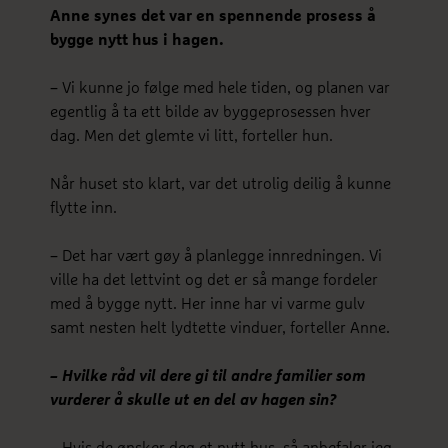
Anne synes det var en spennende prosess å
bygge nytt hus i hagen.
– Vi kunne jo følge med hele tiden, og planen var
egentlig å ta ett bilde av byggeprosessen hver
dag. Men det glemte vi litt, forteller hun.
Når huset sto klart, var det utrolig deilig å kunne
flytte inn.
– Det har vært gøy å planlegge innredningen. Vi
ville ha det lettvint og det er så mange fordeler
med å bygge nytt. Her inne har vi varme gulv
samt nesten helt lydtette vinduer, forteller Anne.
– Hvilke råd vil dere gi til andre familier som
vurderer å skulle ut en del av hagen sin?
– Hvis de ønsker deg et nytt hus, så anbefaler jeg