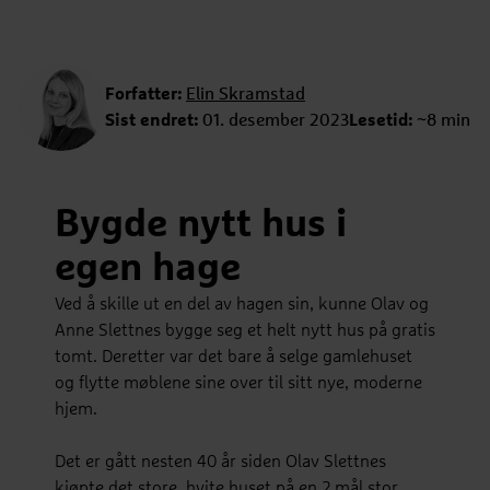
Forfatter:
Elin Skramstad
Sist endret:
01. desember 2023
Lesetid:
~8 min
Bygde nytt hus i
egen hage
Ved å skille ut en del av hagen sin, kunne Olav og
Anne Slettnes bygge seg et helt nytt hus på gratis
tomt. Deretter var det bare å selge gamlehuset
og flytte møblene sine over til sitt nye, moderne
hjem.
Det er gått nesten 40 år siden Olav Slettnes
kjøpte det store, hvite huset på en 2 mål stor