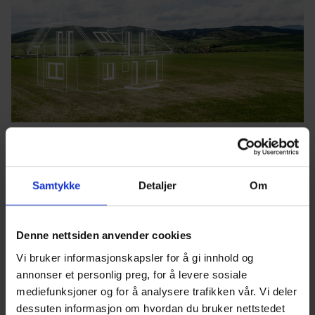
Bygge hus på egen tomt
Se våre fem tips til hva du bør tenke på hvis du
Samtykke
Detaljer
Om
skal bygge hus på egen tomt.
Les mer her
Denne nettsiden anvender cookies
Vi bruker informasjonskapsler for å gi innhold og
annonser et personlig preg, for å levere sosiale
mediefunksjoner og for å analysere trafikken vår. Vi deler
Bli med på innsiden av huset
dessuten informasjon om hvordan du bruker nettstedet