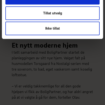
Tillat utvalg
Ikke tillat
Et nytt moderne hjem
I tett samarbeid med BoligPartner startet de
planleggingen av sitt nye hjem. Valget falt på
husmodellen Torsgaard fra Nostalgi-serien med
tre soverom, to bad, eget vaskerom samt koselig
loftsstue.
– Vi er veldig takknemlige for all den gode
hjelpen vi fikk av BoligPartner, og har aldri angret
på at vi valgte å gå for dem, forteller Olav.