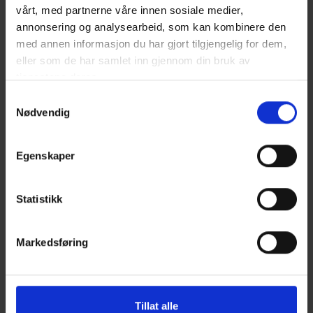
vårt, med partnerne våre innen sosiale medier,
1
/
6
annonsering og analysearbeid, som kan kombinere den
med annen informasjon du har gjort tilgjengelig for dem,
eller som de har samlet inn gjennom din bruk av
tjenestene deres.
Samtykkevalg
Nødvendig
Egenskaper
Statistikk
Markedsføring
Tillat alle