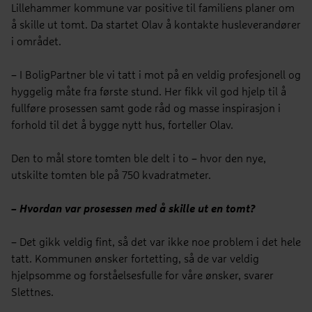
Lillehammer kommune var positive til familiens planer om
å skille ut tomt. Da startet Olav å kontakte husleverandører
i området.
– I BoligPartner ble vi tatt i mot på en veldig profesjonell og
hyggelig måte fra første stund. Her fikk vil god hjelp til å
fullføre prosessen samt gode råd og masse inspirasjon i
forhold til det å bygge nytt hus, forteller Olav.
Den to mål store tomten ble delt i to – hvor den nye,
utskilte tomten ble på 750 kvadratmeter.
– Hvordan var prosessen med å skille ut en tomt?
– Det gikk veldig fint, så det var ikke noe problem i det hele
tatt. Kommunen ønsker fortetting, så de var veldig
hjelpsomme og forståelsesfulle for våre ønsker, svarer
Slettnes.